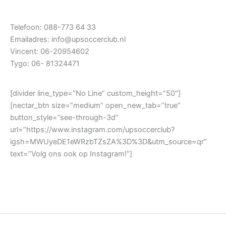
Telefoon: 088-773 64 33
Emailadres: info@upsoccerclub.nl
Vincent: 06-20954602
Tygo: 06- 81324471
[divider line_type=”No Line” custom_height=”50″]
[nectar_btn size=”medium” open_new_tab=”true”
button_style=”see-through-3d”
url=”https://www.instagram.com/upsoccerclub?
igsh=MWUyeDE1eWRzbTZsZA%3D%3D&utm_source=qr”
text=”Volg ons ook op Instagram!”]