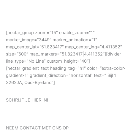
[nectar_gmap zoom=”15″ enable_zoom=”1″
marker_image=”3449″ marker_animation=”1″
map_center_lat=”51.823417″ map_center_lng=”4.411352″
size=”600″ map_markers=”51.823417|4.411352″][divider
line_type=”No Line” custom_height=”40″]
[nectar_gradient_text heading_tag=”h1″ color=”extra-color-
gradient-1″ gradient_direction=”horizontal” text=” Bijl 1
3262JA, Oud-Bijerland”]
SCHRIJF JE HIER IN!
NEEM CONTACT MET ONS OP