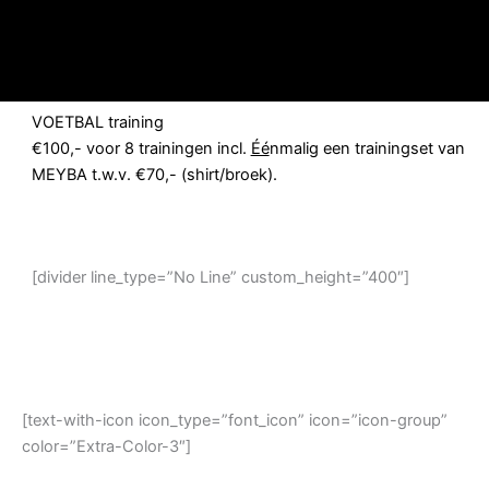
VOETBAL training
€100,- voor 8 trainingen incl.
Éé
nmalig een trainingset van
MEYBA t.w.v. €70,- (shirt/broek).
[divider line_type=”No Line” custom_height=”400″]
[text-with-icon icon_type=”font_icon” icon=”icon-group”
color=”Extra-Color-3″]