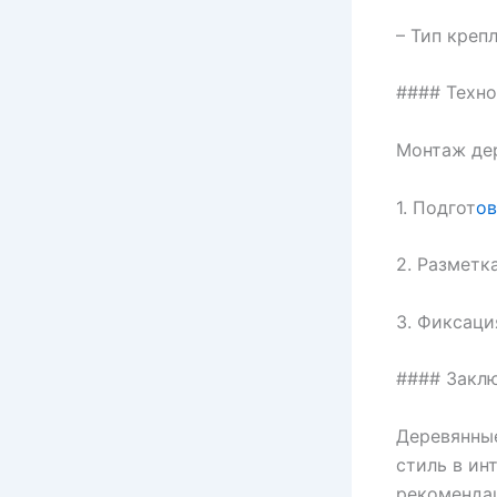
– Тип креп
#### Техн
Монтаж дер
1. Подгот
ов
2. Разметк
3. Фиксаци
#### Закл
Деревянные
стиль в ин
рекомендац