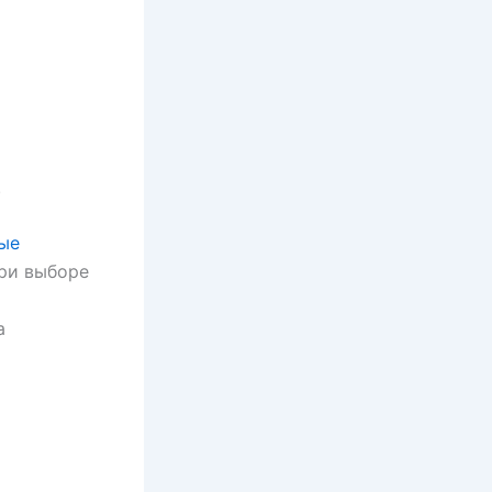
.
ые
ри выборе
а