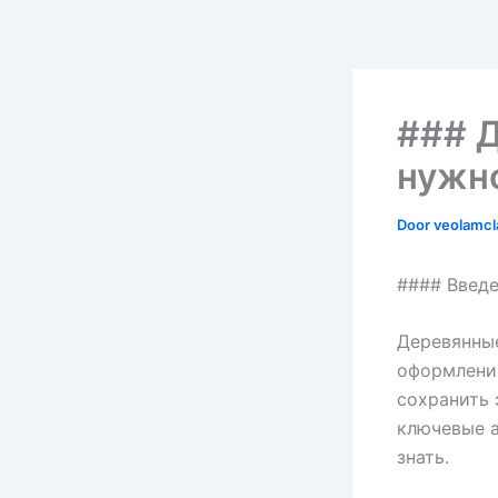
### Д
нужно
Door
veolamc
#### Введ
Деревянн
оформлении
сохранить 
ключевые а
знать.