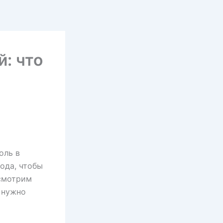
: что
оль в
ода, чтобы
ссмотрим
 нужно