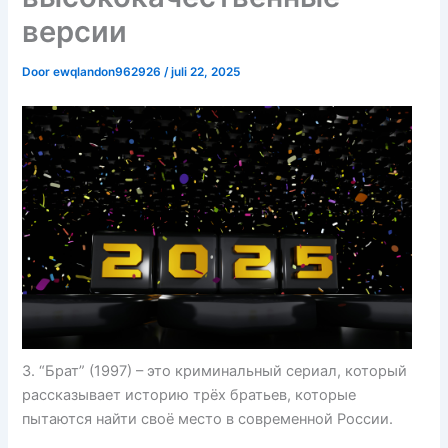
версии
Door
ewqlandon962926
/
juli 22, 2025
3. “Брат” (1997) – это криминальный сериал, который
рассказывает историю трёх братьев, которые
пытаются найти своё место в современной России.