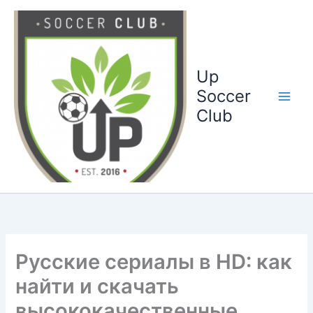
Ga
naar
de
inhoud
Up
Soccer
Club
Русские сериалы в HD: как
найти и скачать
высококачественные