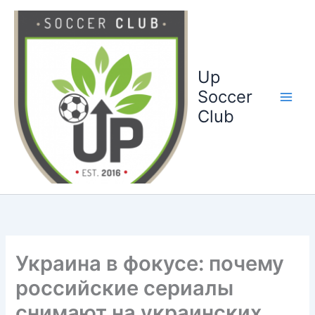
Ga
naar
de
inhoud
Up
Soccer
Club
Украина в фокусе: почему
российские сериалы
снимают на украинских