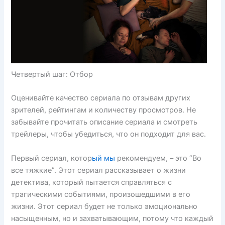
Четвертый шаг: Отбор
Оценивайте качество сериала по отзывам других
зрителей, рейтингам и количеству просмотров. Не
забывайте прочитать описание сериала и смотреть
трейлеры, чтобы убедиться, что он подходит для вас.
Первый сериал, котор
ый мы
рекомендуем, – это “Во
все тяжкие”. Этот сериал рассказывает о жизни
детектива, который пытается справляться с
трагическими событиями, произошедшими в его
жизни. Этот сериал будет не только эмоционально
насыщенным, но и захватывающим, потому что каждый