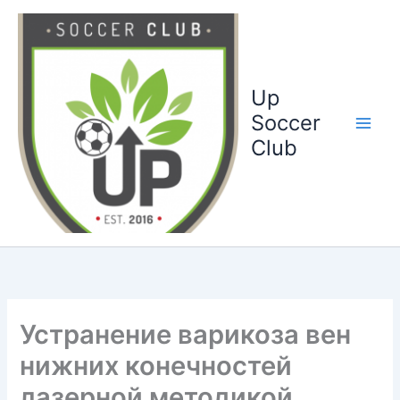
Ga
naar
de
inhoud
Up
Soccer
Club
Устранение варикоза вен
нижних конечностей
лазерной методикой