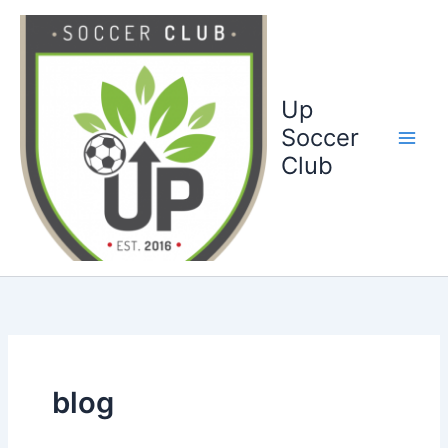
Ga
naar
de
inhoud
Up
Soccer
Club
blog