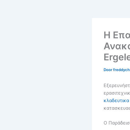
Η Επ
Ανακα
Ergele
Door
freddyc
Εξερευνήστ
ερασιτεχνικ
κλαδευτικα
κατασκευασ
Ο Παράδεισ