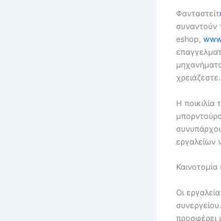
Φανταστείτ
συναντούν τ
eshop,
www.
επαγγελματ
μηχανήματα 
χρειάζεστε.
Η ποικιλία
μπορντούρα
συνυπάρχου
εργαλείων 
Καινοτομία 
Οι εργαλεί
συνεργείου.
προσφέρει 