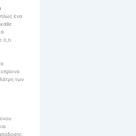
α
απλώς ένα
 κάθε
κά
 ό,τι
τα
κοπρίονα
 λάτρη των
ρονου
και
απόδοσης.