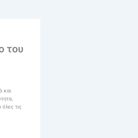
ο του
ά και
ότητα,
 όλες τις