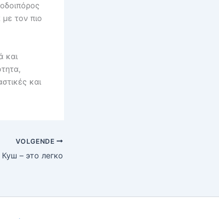
υνοδοιπόρος
 με τον πιο
ά και
ότητα,
αστικές και
VOLGENDE
Куш – это легко