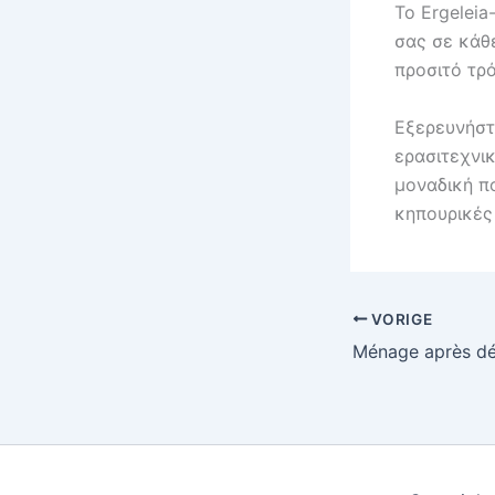
Το Ergeleia
σας σε κάθ
προσιτό τρ
Εξερευνήστ
ερασιτεχνικ
μοναδική πο
κηπουρικές
VORIGE