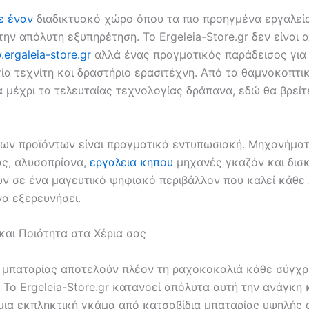
ε έναν
διαδικτυακό χώρο όπου τα πιο προηγμένα εργαλεί
ην απόλυτη εξυπηρέτηση. Το Ergeleia-Store.gr δεν είναι 
ergaleia-store.gr
αλλά ένας πραγματικός παράδεισος για
ία τεχνίτη και δραστήριο ερασιτέχνη. Από τα θαμνοκοπτι
μέχρι τα τελευταίας τεχνολογίας δράπανα, εδώ θα βρείτε
 των προϊόντων είναι πραγματικά εντυπωσιακή. Μηχανήμα
ς, αλυσοπρίονα,
εργαλεια κηπου
μηχανές γκαζόν και δισ
ν σε ένα μαγευτικό ψηφιακό περιβάλλον που καλεί κάθε
να εξερευνήσει.
και Ποιότητα στα Χέρια σας
α μπαταρίας αποτελούν πλέον τη ραχοκοκαλιά κάθε σύγχ
 Το Ergeleia-Store.gr κατανοεί απόλυτα αυτή την ανάγκη 
μια εκπληκτική γκάμα από κατσαβίδια μπαταρίας υψηλής 