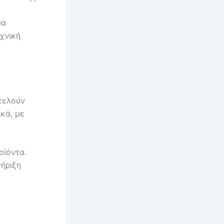
μα
χνική
τελούν
κά, με
οϊόντα.
ήριξη