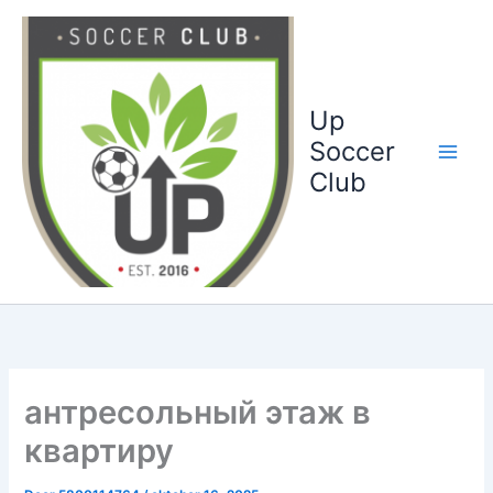
Ga
naar
de
inhoud
Up
Soccer
Club
антресольный этаж в
квартиру