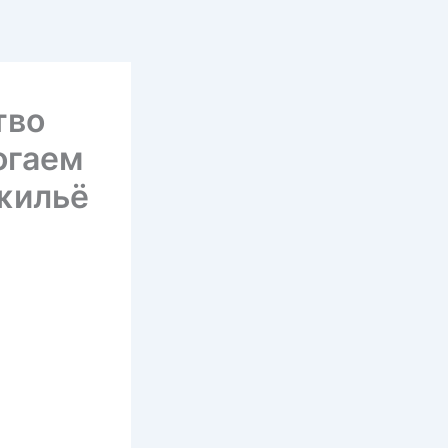
тво
огаем
 жильё