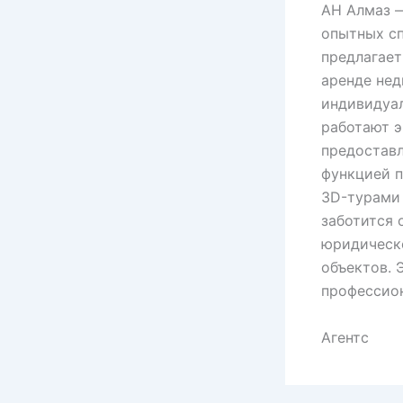
АН Алмаз 
опытных сп
предлагает
аренде не
индивидуал
работают э
предоставл
функцией 
3D-турами
заботится 
юридическ
объектов. 
профессио
Агентс