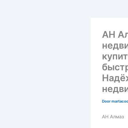
АН А
недв
купит
быстр
Надё
недв
Door
martaco
АН Алмаз