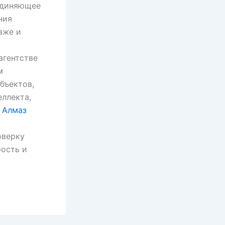
единяющее
ния
аже и
агентстве
м
бъектов,
ллекта,
 Алмаз
оверку
рость и