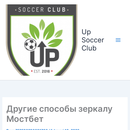
Ga
naar
de
inhoud
Up
Soccer
Club
Другие способы зеркалу
Мостбет