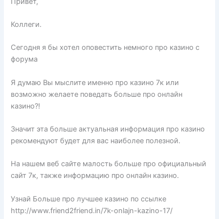
Привет,
Коллеги.
Сегодня я бы хотел оповестить немного про казино с
форума
Я думаю Вы мыслите именно про казино 7к или
возможно желаете поведать больше про онлайн
казино?!
Значит эта больше актуальная информация про казино
рекомендуют будет для вас наиболее полезной.
На нашем веб сайте малость больше про официальный
сайт 7к, также информацию про онлайн казино.
Узнай Больше про лучшее казино по ссылке
http://www.friend2friend.in/7k-onlajn-kazino-17/