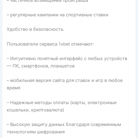
– частичное возмещение проигрыша
– регулярные кампании на спортивные ставки
Удобство и безопасность
Пользователи сервиса 1xbet отмечают:
– Интуитивно понятный интерфейс с любых устройств
— ПК, смартфонов, планшетов
– мобильная версия сайта для ставок и игр в любое
время
– Надежные методы оплаты (карты, электронные
кошельки, криптовалюта)
– Высокую защиту данных благодаря современным
технологиям шифрования