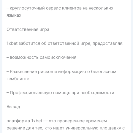
– круглосуточный сервис клиентов на нескольких
языках
Ответственная игра
1xbet заботится об ответственной игре, предоставляя:
– возможность самоисключения
– Разъяснение рисков и информацию о безопасном
гемблинге
– Профессиональную помощь при необходимости
Вывод
платформа 1xbet — это проверенное временем
решение для тех, кто ищет универсальную площадку с