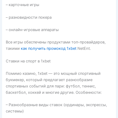
– карточные игры
– разновидности покера
– онлайн-игровые аппараты
Все игры обеспечены продуктами топ-провайдеров,
такими
как получить промокод 1xbet
NetEnt.
Ставки на спорт в 1xbet
Помимо казино, 1xbet — это мощный спортивный
букмекер, который предлагает разнообразие
спортивных событий для пари: футбол, теннис,
баскетбол, хоккей и многие другие. Особенности:
– Разнообразные виды ставок (ординары, экспрессы,
системы)