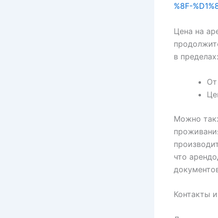
%8F-%D1%
Цена на ар
продолжите
в пределах
От
Це
Можно такж
проживания
производит
что арендо
документов
Контакты и