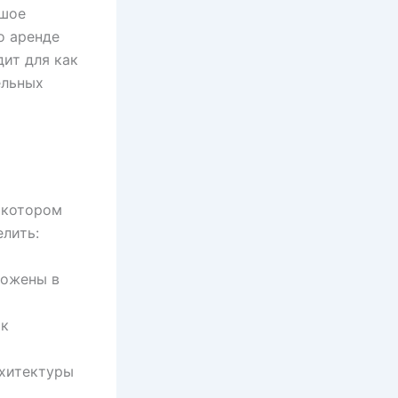
ьшое
о аренде
дит для как
ельных
 котором
лить:
ложены в
 к
рхитектуры