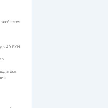
колеблется
до 40 BYN.
го
бедитесь,
нии