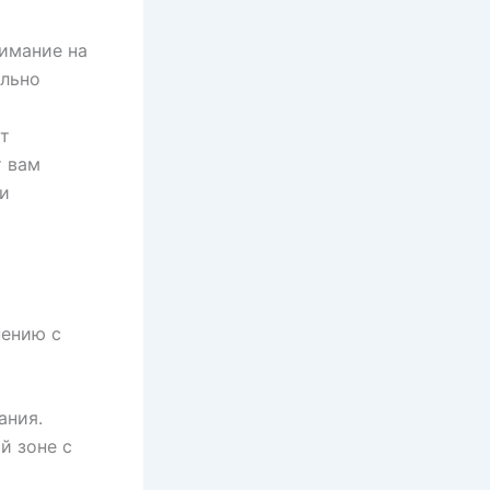
нимание на
ально
т
т вам
ми
нению с
ания.
й зоне с