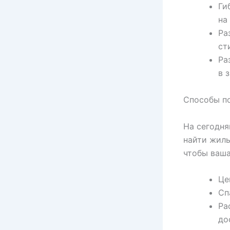
Ги
на
Ра
ст
Ра
в 
Способы по
На сегодня
найти жиль
чтобы ваша
Це
Сп
Ра
до