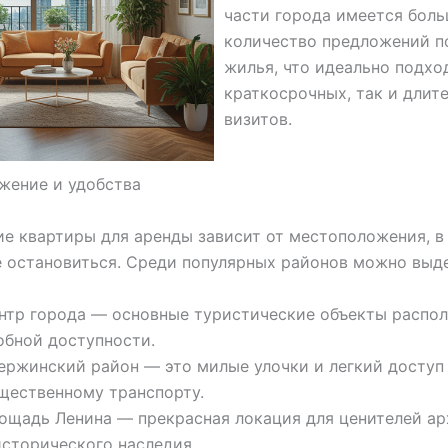
части города имеется бол
количество предложений п
жилья, что идеально подхо
краткосрочных, так и длит
визитов.
жение и удобства
е квартиры для аренды зависит от местоположения, в
 остановиться. Среди популярных районов можно выде
нтр города — основные туристические объекты распо
обной доступности.
ержинский район — это милые улочки и легкий доступ
щественному транспорту.
ощадь Ленина — прекрасная локация для ценителей а
исторического наследия.