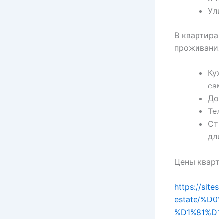
Ул
В квартира
проживания
Ку
са
До
Те
Ст
дл
Цены кварт
https://sit
estate/%
%D1%81%D