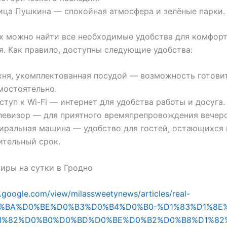
ица Пушкина — спокойная атмосфера и зелёные парки.
х можно найти все необходимые удобства для комфор
. Как правило, доступны следующие удобства:
хня, укомплектованная посудой — возможность готови
мостоятельно.
ступ к Wi-Fi — интернет для удобства работы и досуга.
левизор — для приятного времяпрепровождения вечер
иральная машина — удобство для гостей, остающихся 
ительный срок.
иры на сутки в Гродно
es.google.com/view/milassweetynews/articles/real-
D0%BA%D0%BE%D0%B3%D0%B4%D0%B0-%D1%83%D1%8E
1%82%D0%B0%D0%BD%D0%BE%D0%B2%D0%B8%D1%82