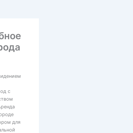
обное
рода
евидением
од с
ством
Аренда
городе
ором для
альной