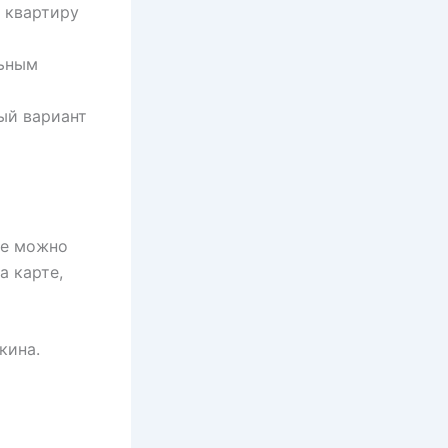
ь квартиру
льным
ый вариант
де можно
а карте,
кина.