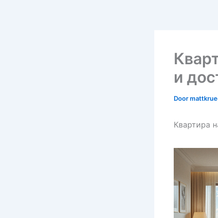
Кварт
и дос
Door
mattkru
Квартира н