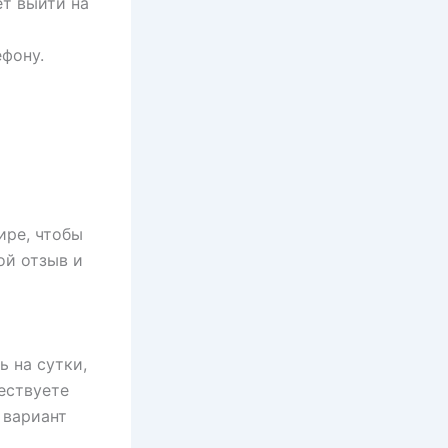
ет выйти на
фону.
ире, чтобы
ой отзыв и
 на сутки,
ествуете
 вариант