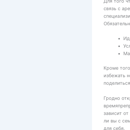
Для того ч
связь с ар
специализи
Обязательн
Ид
Ус
Ма
Кроме того
избежать н
поделиться
Гродно от
времяпрепр
зависит от
ли вы с се
для себя.