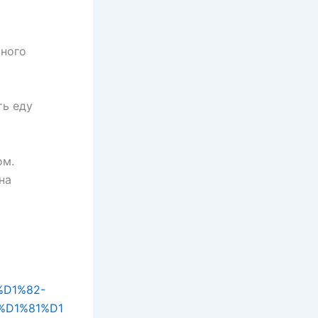
тного
ть еду
ом.
на
%D1%82-
%D1%81%D1