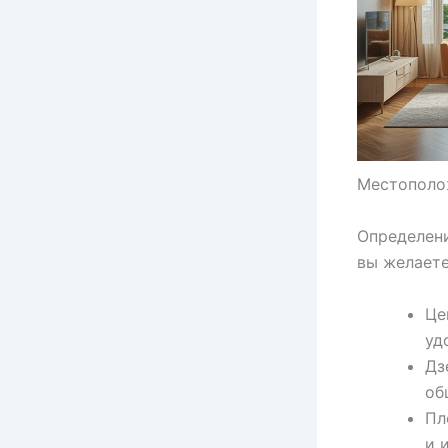
Местополо
Определени
вы желаете
Це
уд
Дз
об
Пл
и 