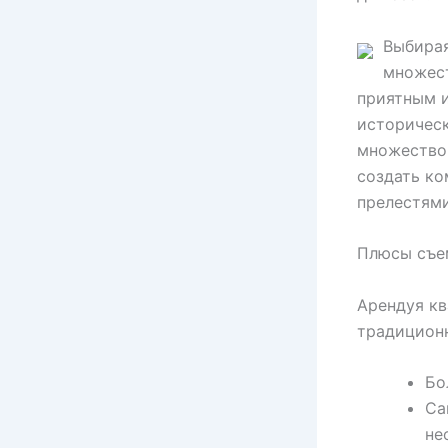
Выбирая
множест
приятным и
историчес
множество 
создать ко
прелестями
Плюсы съе
Арендуя кв
традицион
Бо
Са
не