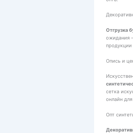
Декоративн
Отгрузка б
ожидания 
продукции 
Опись и це
Искусствен
синтетиче
сетка иску
онлайн для
Опт синтет
Декоратив