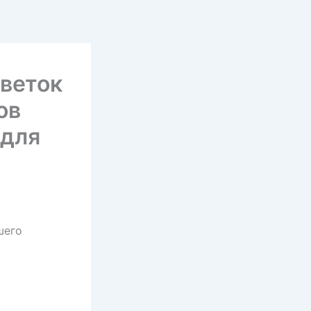
цветок
ов
 для
шего