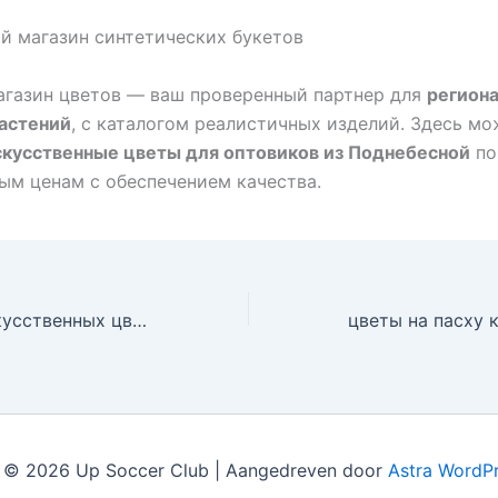
 магазин синтетических букетов
агазин цветов — ваш проверенный партнер для
регион
растений
, с каталогом реалистичных изделий. Здесь м
скусственные цветы для оптовиков из Поднебесной
по
м ценам с обеспечением качества.
поставщики искусственных цветов оптом Поставка синтетических растений для оптовиков – привлекательные условия для вашего организации
 © 2026 Up Soccer Club | Aangedreven door
Astra WordP