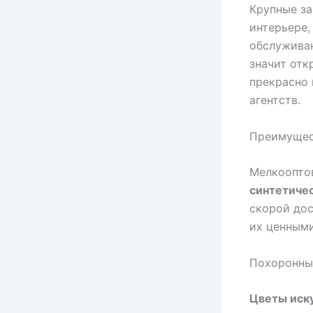
Крупные за
интерьере,
обслужива
значит отк
прекрасно 
агентств.
Преимущес
Мелкоопто
синтетиче
скорой дос
их ценными
Похоронны
Цветы иск