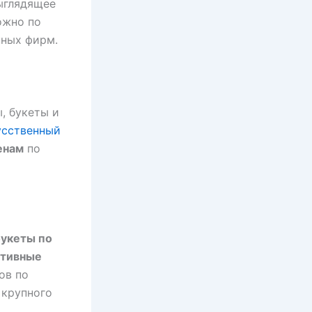
выглядящее
жно по
нных фирм.
, букеты и
усственный
енам
по
букеты по
тивные
ов по
 крупного