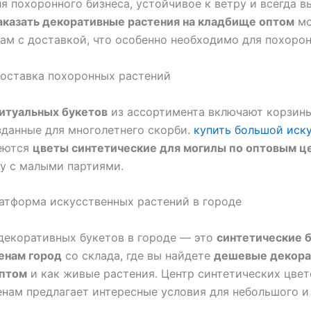
я похоронного бизнеса, устойчивое к ветру и всегда 
аказать декоративные растения на кладбище оптом
мо
ам с доставкой, что особенно необходимо для похоро
поставка похоронных растений
итуальных букетов
из ассортимента включают корзины
зданные для многолетнего скорби.
купить большой иск
еются
цветы синтетические для могилы по оптовым ц
у с малыми партиями.
атформа искусственных растений в городе
декоративных букетов в городе — это
синтетические 
енам город
со склада, где вы найдете
дешевые декора
оптом
и как живые растения. Центр синтетических цвет
нам предлагает интересные условия для небольшого и