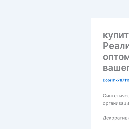
купит
Реали
оптом
вашег
Door
lhk7871
Синтетичес
организац
Декоративн