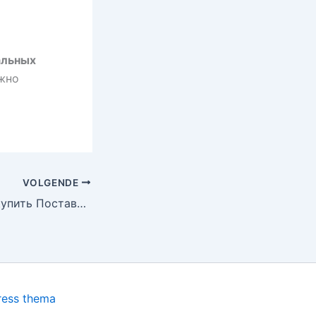
альных
ожно
VOLGENDE
цветы на пасху купить Поставка синтетических растений для оптовиков – выгодные предложения для вашего компании
ress thema