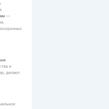
а
з
нам
—
м,
 похоронных
вые
ства и
ер, делают
нальное