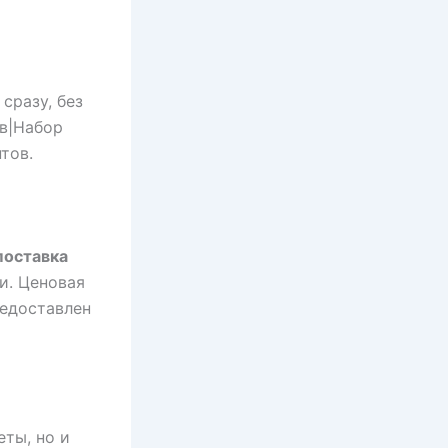
сразу, без
в|Набор
тов.
поставка
и. Ценовая
редоставлен
еты, но и