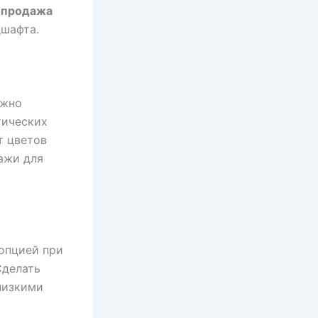
 продажа
дшафта.
жно
тических
т цветов
ажи для
 опцией при
Сделать
низкими