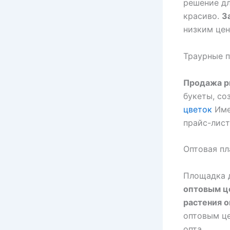
решение дл
красиво.
З
низким цен
Траурные 
Продажа р
букеты, со
цветок
Им
прайс-лист
Оптовая пл
Площадка 
оптовым ц
растения 
оптовым це
опта.