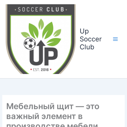
Ga
naar
de
inhoud
Up
Soccer
Club
Мебельный щит — это
важный элемент в
производстве мебели