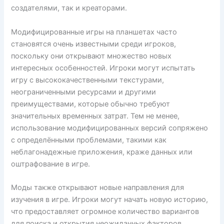
создателями, так и креаторами.
Модифицированные игры на планшетах часто
становятся очень известными среди игроков,
поскольку они открывают множество новых
интересных особенностей. Игроки могут испытать
игру с высококачественными текстурами,
неограниченными ресурсами и другими
преимуществами, которые обычно требуют
значительных временных затрат. Тем не менее,
использование модифицированных версий сопряжено
с определёнными проблемами, такими как
неблагонадежные приложения, краже данных или
оштрафование в игре.
Моды также открывают новые направления для
изучения в игре. Игроки могут начать новую историю,
что предоставляет огромное количество вариантов
для поиска и открытия неожиданных факторов.