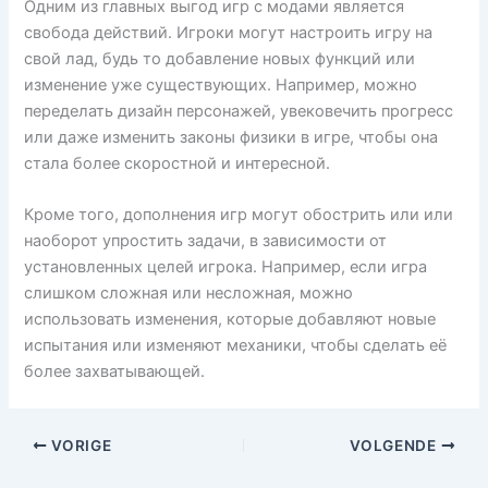
Одним из главных выгод игр с модами является
свобода действий. Игроки могут настроить игру на
свой лад, будь то добавление новых функций или
изменение уже существующих. Например, можно
переделать дизайн персонажей, увековечить прогресс
или даже изменить законы физики в игре, чтобы она
стала более скоростной и интересной.
Кроме того, дополнения игр могут обострить или или
наоборот упростить задачи, в зависимости от
установленных целей игрока. Например, если игра
слишком сложная или несложная, можно
использовать изменения, которые добавляют новые
испытания или изменяют механики, чтобы сделать её
более захватывающей.
VORIGE
VOLGENDE