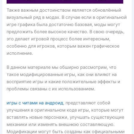
Также важным достоинством является обновлённый
визуальный ряд в модах. В случае если в оригинальной
игре графика была достаточно базовая, моды могут
предложить более высокое качество. В свою очередь,
это делает игровой процесс более интересным,
особенно для игроков, которым важен графическое
исполнение.
В данном материале мы обширно рассмотрим, что
такое модифицированные игры, как они влияют на
восприятие игры и какие положительные эффекты и
проблемы связаны с их использованием.
игры с читами на андроид
, представляют собой
улучшения в оригинальном коде игры, которые могут
вставлять новые персонажи, улучшать существующие
механики или изменять внешнюю составляющую.
Модификации могут быть созданы как официальными