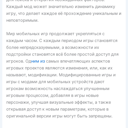
Каждый мод может значительно изменить динамику
игру, что делает каждое её прохождение уникальным и
неповторимым.
Мир мобильных игр продолжает укрепляться с
каждым часом. С каждым периодом игры становятся
более непредсказуемыми, а возможности их
подстройки становятся всё более простой доступ для
игроков. Од
ним из
самых впечатляющих аспектов
игровых проектов являются изменения, или, как их
называют, модификации. Модифицированные игры и
игры с модами для мобильных устройств дают
игрокам возможность наслаждаться улучшенным
игровым процессом, добавляя в игры новые
персонажи, улучшая визуальные эффекты, а также
открывая доступ к новым параметрам, которые в
оригинальной версии игры могут быть запрещены.