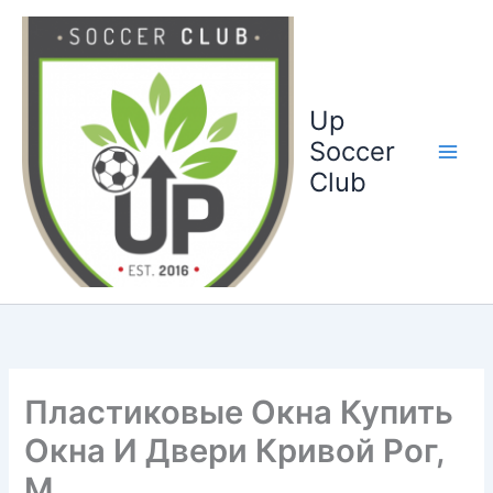
Ga
naar
de
inhoud
Up
Soccer
Club
Пластиковые Окна Купить
Окна И Двери Кривой Рог,
М