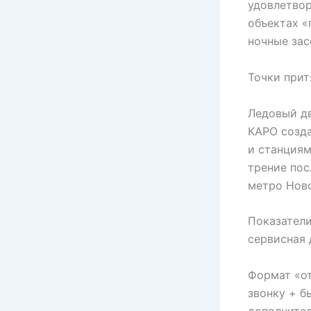
удовлетвор
объектах «
ночные зас
Точки прит
Ледовый д
КАРО созда
и станциям
трение пос
метро Ново
Показатели
сервисная
Формат «от
звонку + б
дополнител