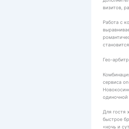
визитов, р
Работа с к
выравнивае
романтичес
становится
Гео-арбитр
Комбинация
сервиса on
Новокосино
одиночной 
Для гостя 
быстрое бр
«ночь и су