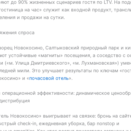
яют до 90% жизненных сценариев гостя по LTV. На по
гостиница на час» служит как входной продукт, транс
еления и продажи на сутки.
яжения спроса
ворец Новокосино, Салтыковский природный парк и ки
ют устойчивые «магниты» посещения, а соседство с 
и («м. Улица Дмитриевского», «м. Лухмановская») уме
ледней мили. Это улучшает результаты по ключам «гос
косино» и «
почасовой отель
».
 операционной эффективности: динамическое ценообр
 дистрибуция
ель Новокосино» выигрывает на связке: бронь на сайт
ыстрый check-in, ежедневная уборка, бар nonstop и
ьные amenities. Как итог растут показатели загрузки и