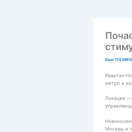
Поча
стиму
Door
1743961
Квартал Но
метро и из
Локация — 
управляющ
Новокосино
Москвы и т