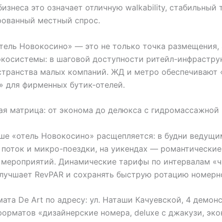
бизнеса это означает отличную walkability, стабильный 
рованный местный спрос.
тель Новокосино» — это не только точка размещения, 
экосистемы: в шаговой доступности ритейл-инфрастру
странства малых компаний. ЖД и метро обеспечивают 
 для фирменных бутик-отелей.
я матрица: от эконома до делюкса с гидромассажной
ше «отель Новокосино» расщепляется: в будни ведущи
поток и микро-поездки, на уикендах — романтические
 мероприятий. Динамические тарифы по интервалам «ч
лучшает RevPAR и сохранять быструю ротацию номерн
ата De Art по адресу: ул. Наташи Качуевской, 4 демон
форматов «дизайнерские номера, deluxe с джакузи, эк