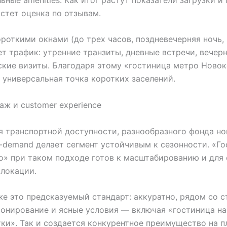
астет оценка по отзывам.
ороткими окнами (до трех часов, поздневечерняя ночь, 
т трафик: утренние транзиты, дневные встречи, вечер
кие визиты. Благодаря этому «гостиница метро Ново
 универсальная точка коротких заселений.
аж и customer experience
 транспортной доступности, разнообразного фонда н
-demand делает сегмент устойчивым к сезонности. «Г
» при таком подходе готов к масштабированию и для с
локации.
же это предсказуемый стандарт: аккуратно, рядом со с
онирование и ясные условия — включая «гостиница на
тки». Так и создается конкурентное преимущество на 