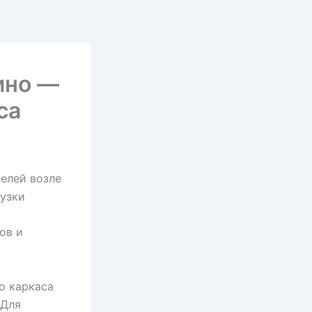
ино —
са
елей возле
рузки
ов и
о каркаса
 Для