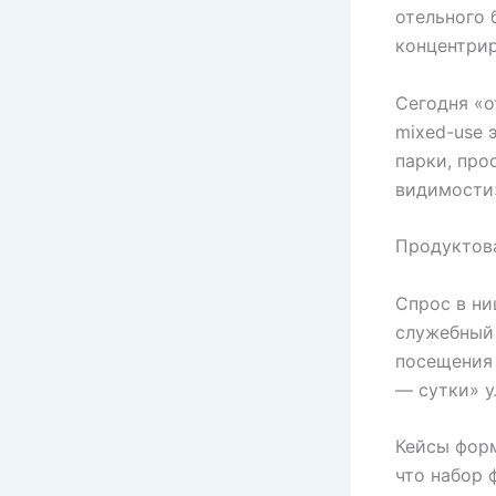
отельного 
концентри
Сегодня «о
mixed-use 
парки, про
видимости»
Продуктова
Спрос в ни
служебный 
посещения
— сутки» у
Кейсы форм
что набор 