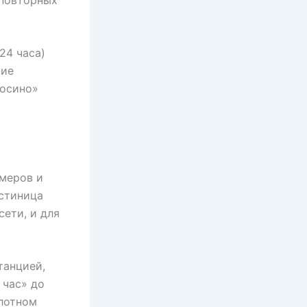
24 часа)
ние
косино»
омеров и
остиница
ети, и для
танцией,
 час» до
плотном