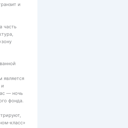
транзит и
а часть
ктура,
«зону
 ванной
м является
 и
ас — ночь
ого фонда.
стрируют,
оном-класс»