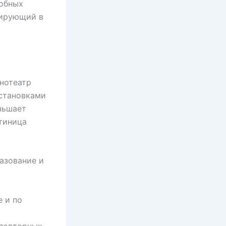
добных
лирующий в
нотеатр
остановками
ньшает
тиница
азование и
е и по
 повторных