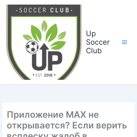
Ga
naar
de
inhoud
Up
Soccer
Club
Приложение MAX не
открывается? Если верить
всплеску жалоб в