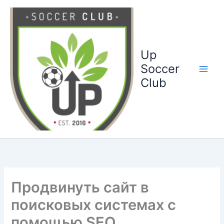
Ga
naar
de
inhoud
Up
Soccer
Club
Продвинуть сайт в
поисковых системах с
помощью SEO