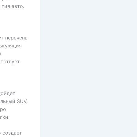
тия авто.
т перечень
лькуляция
.
тствует.
дойдет
ельный SUV,
про
лки.
о создает