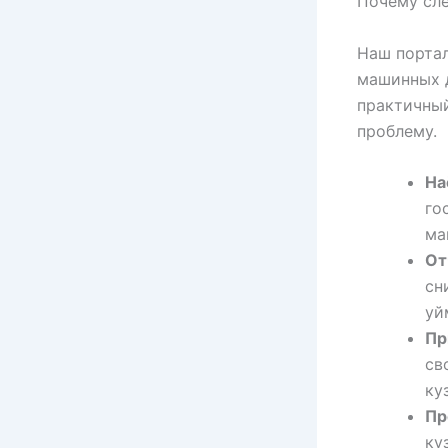
Почему сле
Наш порта
машинных 
практичный
проблему.
На
го
ма
От
сн
уй
Пр
св
ку
Пр
ку