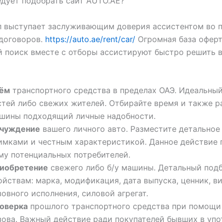
дует подобрать сайт AUTO.AE?
л выступает заслуживающим доверия ассистентом во 
договоров.
https://auto.ae/rent/car/
Огромная база оферт
 поиск вместе с отборы ассистируют быстро решить 
ём
транспортного средства в пределах ОАЭ. Идеальны
стей либо свежих жителей. Отбирайте время и также р
шины подходящий личные надобности.
чуждение
вашего личного авто. Разместите детальное
имками и честным характеристикой. Данное действие
му потенциальных потребителей.
иобретение
свежего либо б/у машины. Детальный под
ойствам: марка, модификация, дата выпуска, ценник, в
зовного исполнения, силовой агрегат.
оверка
прошлого транспортного средства при помощи
зова. Важный действие ради покупателей бывших в уп