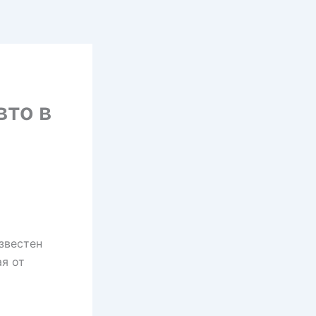
вто в
звестен
я от