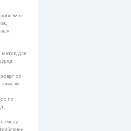
проблемах
ов,
вашу
й метод для
азряд
 оферт со
 приманит
бор по
ид
 номеру
отреблении