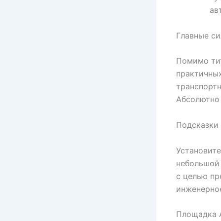
ав
Главные с
Помимо ти
практичных
транспортн
Абсолютно 
Подсказки 
Установите
небольшой 
с целью пр
инженерное
Площадка A