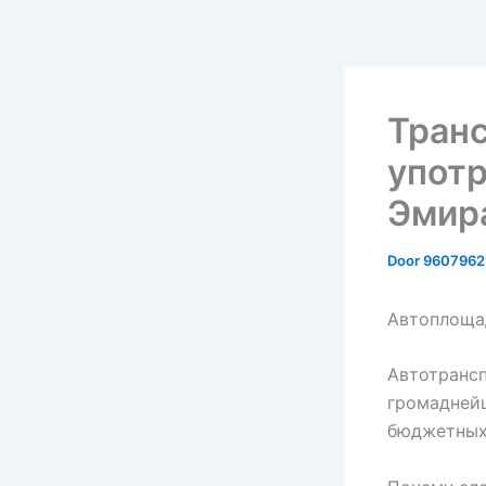
Транс
употр
Эмир
Door
9607962
Автоплощад
Автотранс
громаднейш
бюджетных