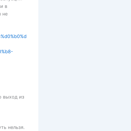
и в
 не
83%d0%b0%d
0%b8-
о выход из
ть нельзя.