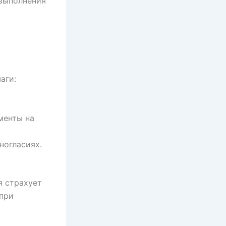
 выполнения
аги:
менты на
ногласиях.
я страхует
 при