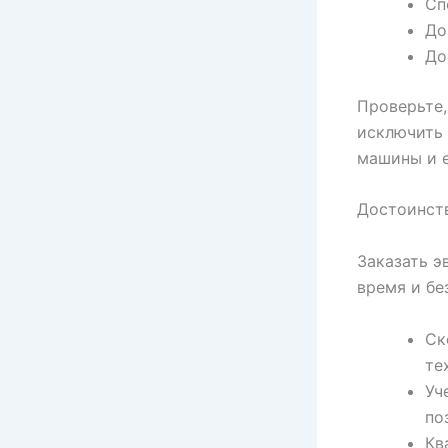
Сп
До
До
Проверьте,
исключить 
машины и е
Достоинств
Заказать э
время и бе
Ск
те
Уч
по
Кв