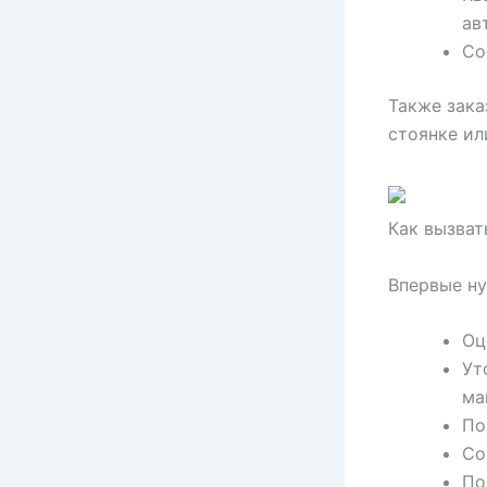
ав
Со
Также зака
стоянке ил
Как вызват
Впервые ну
Оц
Ут
ма
По
Со
По