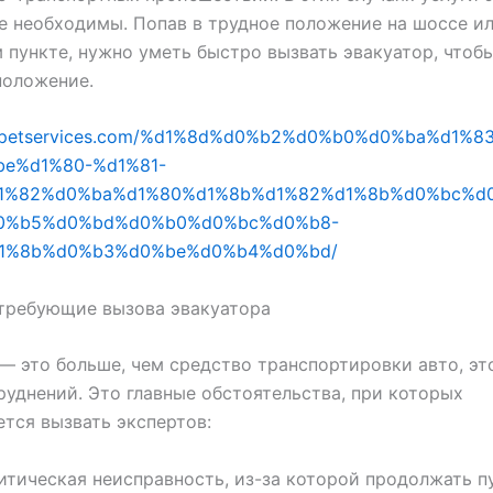
е необходимы. Попав в трудное положение на шоссе ил
 пункте, нужно уметь быстро вызвать эвакуатор, чтобы
положение.
oolpetservices.com/%d1%8d%d0%b2%d0%b0%d0%ba%d1%
e%d1%80-%d1%81-
1%82%d0%ba%d1%80%d1%8b%d1%82%d1%8b%d0%bc%d
0%b5%d0%bd%d0%b0%d0%bc%d0%b8-
1%8b%d0%b3%d0%be%d0%b4%d0%bd/
 требующие вызова эвакуатора
— это больше, чем средство транспортировки авто, эт
руднений. Это главные обстоятельства, при которых
тся вызвать экспертов:
итическая неисправность, из-за которой продолжать пу