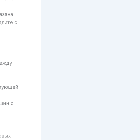
азана
длите с
между
ирующей
шин с
овых