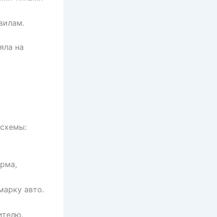
вилам.
яла на
 схемы:
рма,
марку авто.
ителю.