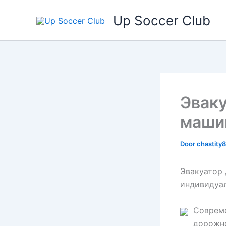
Ga
Up Soccer Club
naar
de
inhoud
Эваку
машин
Door
chastity
Эвакуатор 
индивидуа
Совреме
дорожно