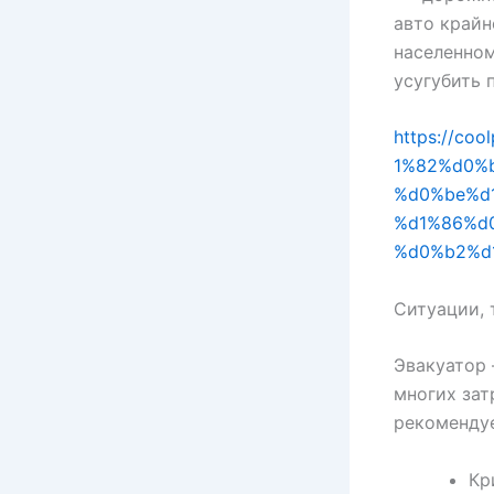
авто крайн
населенном
усугубить 
https://c
1%82%d0%b
%d0%be%d
%d1%86%d
%d0%b2%d
Ситуации,
Эвакуатор 
многих зат
рекомендуе
Кр