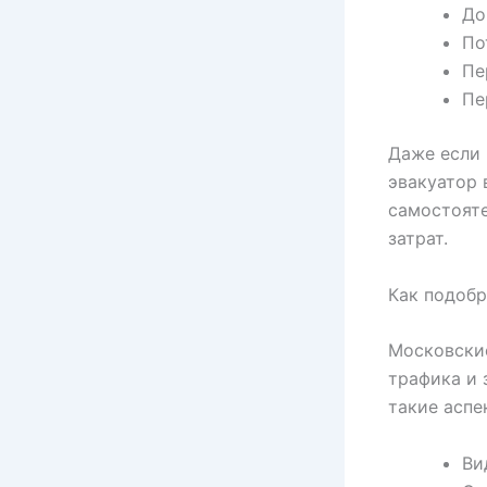
До
По
Пе
Пе
Даже если 
эвакуатор 
самостояте
затрат.
Как подобр
Московские
трафика и 
такие аспе
Ви