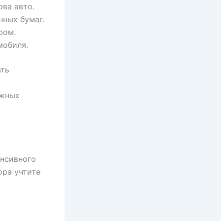
ва авто.
нных бумаг.
ром.
мобиля.
ать
ужных
енсивного
ора учтите