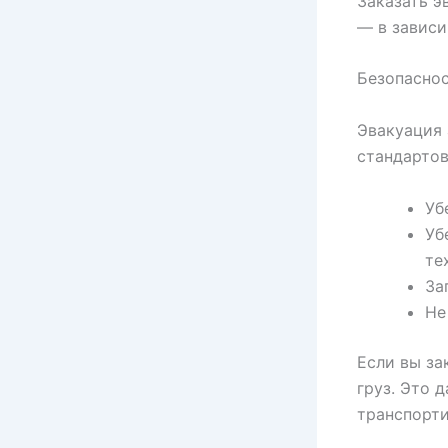
Заказать э
— в зависи
Безопаснос
Эвакуация 
стандартов
Уб
Уб
те
За
Не
Если вы за
груз. Это 
транспорти