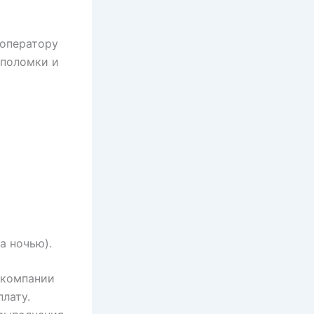
 оператору
 поломки и
а ночью).
 компании
лату.