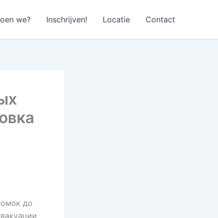
doen we?
Inschrijven!
Locatie
Contact
вых
овка
ломок до
эвакуации