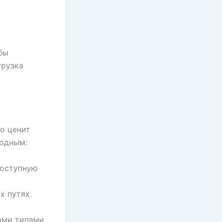
бы
грузка
то ценит
годным:
доступную
х путях
ыми типами