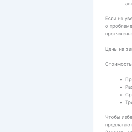
ав
Если не ув
о проблеме
протяженн
Цены на эв
Стоимость 
Пр
Ра
Ср
Тр
Чтобы избе
предлагают