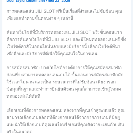
Door
taylorkellermann
/
mei 23, 2025
การทดลองเล่น JILI SLOT ฟรีเป็นเรื่องที่ง่ายและไม่ซับซ้อน คุณ
เพียงแค่ทำตามขั้นตอนง่าย ๆ เหล่านี้
ค้นหาเว็บไซต์ที่มีบริการทดลองเล่น JILI SLOT ฟรี: ขั้นตอนแรก
คือการค้นหาเว็บไซต์ที่มี JILI SLOT และมีโหมดทดลองเล่นฟรี ซึ่ง
เว็บไซต์คาสิโนออนไลน์หลายแห่งมีบริการนี้ เลือกเว็บไซต์ที่น่า
เชื่อถือและมีบริการที่ดีเพื่อให้คุณมั่นใจในการเล่น
การสมัครสมาชิก: บางเว็บไซต์อาจต้องการให้คุณสมัครสมาชิก
ก่อนที่จะสามารถทดลองเล่นเกมได้ ขั้นตอนการสมัครสมาชิกมัก
ใช้เวลาไม่นาน และเป็นกระบวนการที่ไม่ซับซ้อน เพียงกรอก
ข้อมูลพื้นฐานและทำการยืนยันตัวตน คุณก็สามารถเข้าสู่โหมด
ทดลองเล่นได้ทันที
เลือกเกมที่ต้องการทดลองเล่น: หลังจากที่คุณเข้าสู่ระบบแล้ว คุณ
สามารถเลือกเกมสล็อตที่ต้องการเล่นได้จากรายการเกมที่มีอยู่
แนะนำให้เลือกเกมที่คุณสนใจหรือเกมที่คุณคิดว่าจะเล่นด้วยเงิน
จริงในอนาคต