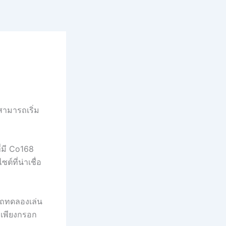
สามารถเริ่ม
ี่มี Co168
์ที่น่าเชื่อ
รถทดลองเล่น
 เพียงกรอก