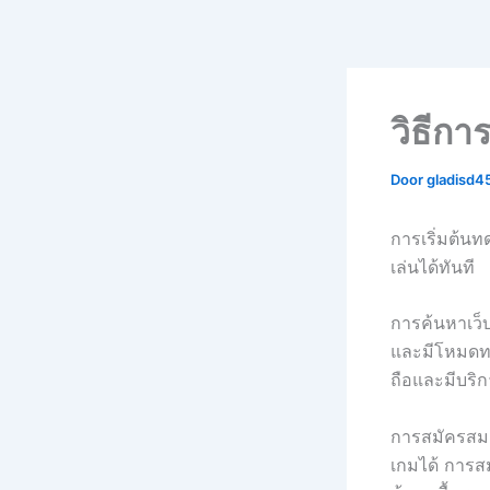
วิธีกา
Door
gladisd
การเริ่มต้นท
เล่นได้ทันที
การค้นหาเว็บ
และมีโหมดทดล
ถือและมีบริก
การสมัครสมา
เกมได้ การสม