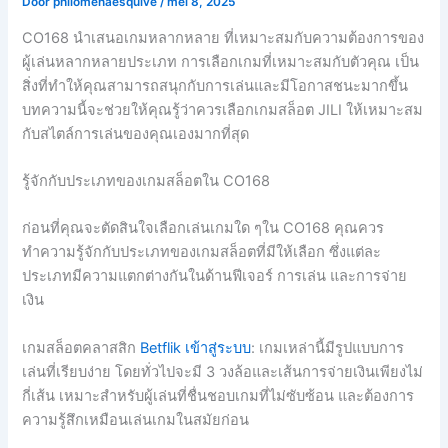
Door
philomenaesquive
/
mei 8, 2025
CO168 นำเสนอเกมหลากหลาย ที่เหมาะสมกับความต้องการของ
ผู้เล่นหลากหลายประเภท การเลือกเกมที่เหมาะสมกับตัวคุณ เป็น
สิ่งที่ทำให้คุณสามารถสนุกกับการเล่นและมีโอกาสชนะมากขึ้น
บทความนี้จะช่วยให้คุณรู้ว่าควรเลือกเกมสล็อต JILI ให้เหมาะสม
กับสไตล์การเล่นของคุณเองมากที่สุด
รู้จักกับประเภทของเกมสล็อตใน CO168
ก่อนที่คุณจะตัดสินใจเลือกเล่นเกมใด ๆใน CO168 คุณควร
ทำความรู้จักกับประเภทของเกมสล็อตที่มีให้เลือก ซึ่งแต่ละ
ประเภทมีความแตกต่างกันในด้านฟีเจอร์ การเล่น และการจ่าย
เงิน
เกมสล็อตคลาสสิก
Betflik เข้าสู่ระบบ
: เกมเหล่านี้มีรูปแบบการ
เล่นที่เรียบง่าย โดยทั่วไปจะมี 3 วงล้อและเส้นการจ่ายเงินเพียงไม่
กี่เส้น เหมาะสำหรับผู้เล่นที่ชื่นชอบเกมที่ไม่ซับซ้อน และต้องการ
ความรู้สึกเหมือนเล่นเกมในสมัยก่อน