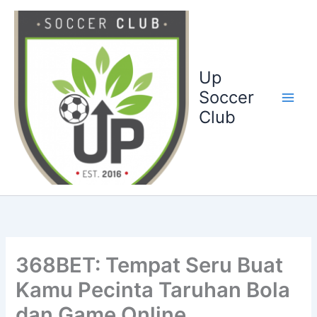
Ga
naar
de
inhoud
Up
Soccer
Club
368BET: Tempat Seru Buat
Kamu Pecinta Taruhan Bola
dan Game Online