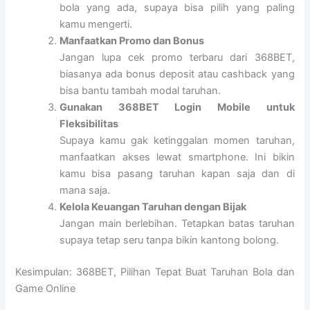
bola yang ada, supaya bisa pilih yang paling
kamu mengerti.
Manfaatkan Promo dan Bonus
Jangan lupa cek promo terbaru dari 368BET,
biasanya ada bonus deposit atau cashback yang
bisa bantu tambah modal taruhan.
Gunakan 368BET Login Mobile untuk
Fleksibilitas
Supaya kamu gak ketinggalan momen taruhan,
manfaatkan akses lewat smartphone. Ini bikin
kamu bisa pasang taruhan kapan saja dan di
mana saja.
Kelola Keuangan Taruhan dengan Bijak
Jangan main berlebihan. Tetapkan batas taruhan
supaya tetap seru tanpa bikin kantong bolong.
Kesimpulan: 368BET, Pilihan Tepat Buat Taruhan Bola dan
Game Online