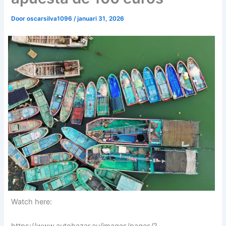
Door
oscarsilva1096
/
januari 31, 2026
Watch here:
https://www.autobazar.eu/images/pages/?