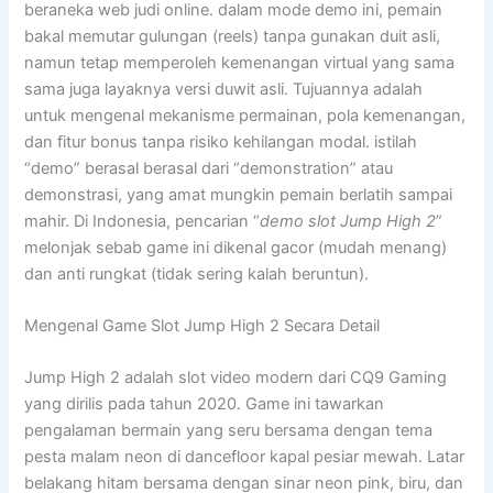
beraneka web judi online. dalam mode demo ini, pemain
bakal memutar gulungan (reels) tanpa gunakan duit asli,
namun tetap memperoleh kemenangan virtual yang sama
sama juga layaknya versi duwit asli. Tujuannya adalah
untuk mengenal mekanisme permainan, pola kemenangan,
dan fitur bonus tanpa risiko kehilangan modal. istilah
“demo” berasal berasal dari “demonstration” atau
demonstrasi, yang amat mungkin pemain berlatih sampai
mahir. Di Indonesia, pencarian “
demo slot Jump High 2
”
melonjak sebab game ini dikenal gacor (mudah menang)
dan anti rungkat (tidak sering kalah beruntun).
Mengenal Game Slot Jump High 2 Secara Detail
Jump High 2 adalah slot video modern dari CQ9 Gaming
yang dirilis pada tahun 2020. Game ini tawarkan
pengalaman bermain yang seru bersama dengan tema
pesta malam neon di dancefloor kapal pesiar mewah. Latar
belakang hitam bersama dengan sinar neon pink, biru, dan