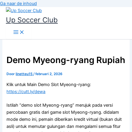
Ga naar de inhoud
Up Soccer Club
Demo Myeong-ryang Rupiah
Door
linetteu15
/
februari 2, 2026
Klik untuk Main Demo Slot Myeong-ryang:
https://cutt.ly/dewa
Istilah “demo slot Myeong-ryang” merujuk pada versi
percobaan gratis dari game slot Myeong-ryang. didalam
mode demo ini, pemain diberikan kredit virtual (bukan duit
asli) untuk memutar gulungan dan mengalami semua fitur