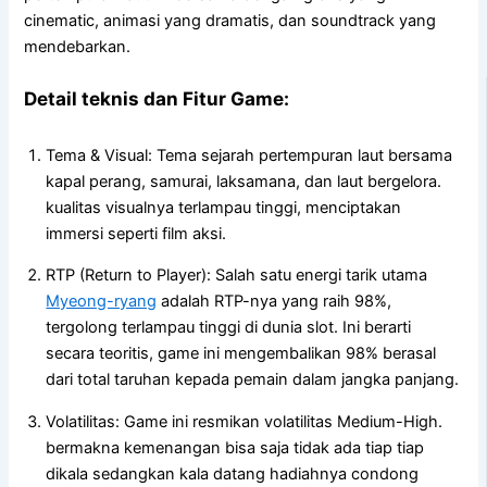
cinematic, animasi yang dramatis, dan soundtrack yang
mendebarkan.
Detail teknis dan Fitur Game:
Tema & Visual: Tema sejarah pertempuran laut bersama
kapal perang, samurai, laksamana, dan laut bergelora.
kualitas visualnya terlampau tinggi, menciptakan
immersi seperti film aksi.
RTP (Return to Player): Salah satu energi tarik utama
Myeong-ryang
adalah RTP-nya yang raih 98%,
tergolong terlampau tinggi di dunia slot. Ini berarti
secara teoritis, game ini mengembalikan 98% berasal
dari total taruhan kepada pemain dalam jangka panjang.
Volatilitas: Game ini resmikan volatilitas Medium-High.
bermakna kemenangan bisa saja tidak ada tiap tiap
dikala sedangkan kala datang hadiahnya condong