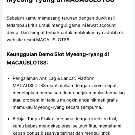
Sebelum kamu memasang taruhan dengan duwit asli,
terlampau kritis untuk menguji game ini lewat account
demo. Dan tempat terbaik untuk melakukannya adalah di
website resmi MACAUSLOT88.
Keunggulan Demo Slot Myeong-ryang di
MACAUSLOT88:
Pengalaman Anti Lag & Lancar: Platform
MACAUSLOT88 dioptimalkan dengan server cepat,
menetapkan permainan demo berjalan mulus tanpa lag
atau problem Ini terlalu mungkin anda nikmati grafis
memukau Myeong-ryang secara sempurna.
Belajar Tanpa Risiko: bersama dengan kredit virtual,
kamu bebas mengeksplorasi seluruh fitur, memahami
kapan bonus biasanya terlihat dan menguji trick