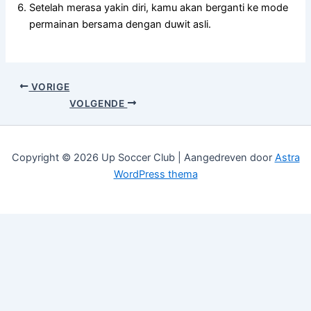
Setelah merasa yakin diri, kamu akan berganti ke mode
permainan bersama dengan duwit asli.
VORIGE
VOLGENDE
Copyright © 2026 Up Soccer Club | Aangedreven door
Astra
WordPress thema