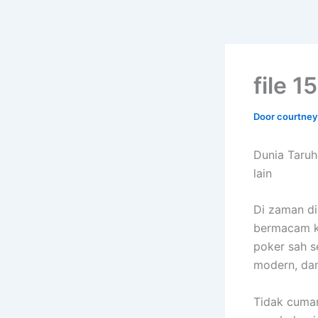
file 15
Door
courtne
Dunia Taruh
lain
Di zaman dig
bermacam ke
poker sah s
modern, dan
Tidak cuman