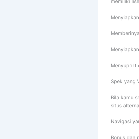
memiliki lis
Menyiapkan
Memberinya
Menyiapkan 
Menyuport d
Spek yang W
Bila kamu s
situs alterna
Navigasi ya
Bonus dan 