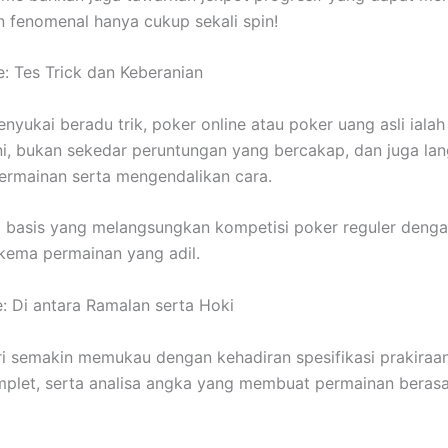
fenomenal hanya cukup sekali spin!
e: Tes Trick dan Keberanian
nyukai beradu trik, poker online atau poker uang asli iala
ini, bukan sekedar peruntungan yang bercakap, dan juga la
rmainan serta mengendalikan cara.
 basis yang melangsungkan kompetisi poker reguler denga
kema permainan yang adil.
e: Di antara Ramalan serta Hoki
ari semakin memukau dengan kehadiran spesifikasi prakiraan
omplet, serta analisa angka yang membuat permainan berasa