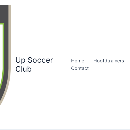
Up Soccer
Home
Hoofdtrainers
Club
Contact