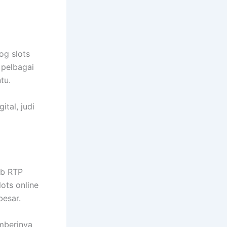
og slots
 pelbagai
tu.
tal, judi
ab RTP
ots online
besar.
mberinya