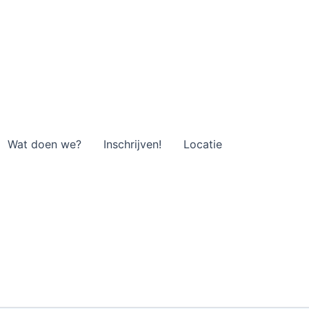
Wat doen we?
Inschrijven!
Locatie