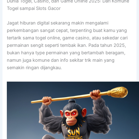
Dunia Togel, Casino, dan Game Online 2025: Dari Komune
Togel sampai Slots Gacor
Jagat hiburan digital sekarang makin mengalami
perkembangan sangat cepat, terpenting buat kamu yang
tertarik sama togel online, game casino, atau sekedar cari
permainan sengit seperti tembak ikan. Pada tahun 2025,
bukan hanya type permainan yang bertambah beragam,
namun juga komune dan info sekitar trik main yang
semakin ringan dijangkau.