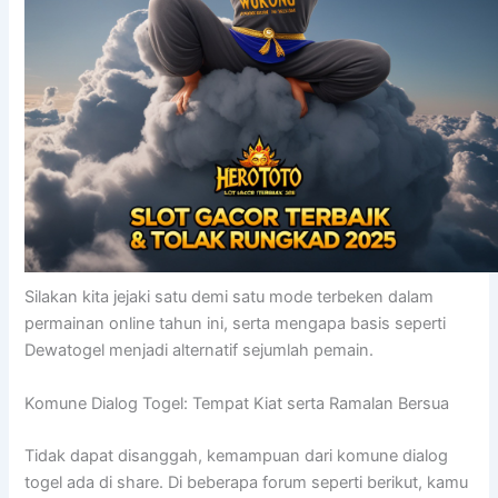
Silakan kita jejaki satu demi satu mode terbeken dalam
permainan online tahun ini, serta mengapa basis seperti
Dewatogel menjadi alternatif sejumlah pemain.
Komune Dialog Togel: Tempat Kiat serta Ramalan Bersua
Tidak dapat disanggah, kemampuan dari komune dialog
togel ada di share. Di beberapa forum seperti berikut, kamu