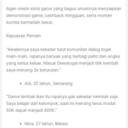
Agen mesin slots gacor yang bagus umumnya menyiapkan
demonstrasi game, cashback mingguan, serta momen
kontes berhadiah besar.
Kepuasan Pemain
“Awalannya saya sekedar turut komunitas dialog togel
main-main, rupanya banyak yang berbagi paito dan angka
yang serius keluar. Masuk Dewatogel menjadi titik kembali
saya menang 3x berurutan.”
Adi, 32 tahun, Semarang
“Game tembak ikan itu rupanya gak sekedar nembak saja.
Saya belajar dari kelompok, saat ini menang terus modal
50K dapat menjadi 400K.”
Nina, 27 tahun, Bekasi