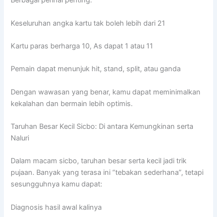
Berbagai perihal penting:
Keseluruhan angka kartu tak boleh lebih dari 21
Kartu paras berharga 10, As dapat 1 atau 11
Pemain dapat menunjuk hit, stand, split, atau ganda
Dengan wawasan yang benar, kamu dapat meminimalkan
kekalahan dan bermain lebih optimis.
Taruhan Besar Kecil Sicbo: Di antara Kemungkinan serta
Naluri
Dalam macam sicbo, taruhan besar serta kecil jadi trik
pujaan. Banyak yang terasa ini “tebakan sederhana”, tetapi
sesungguhnya kamu dapat:
Diagnosis hasil awal kalinya