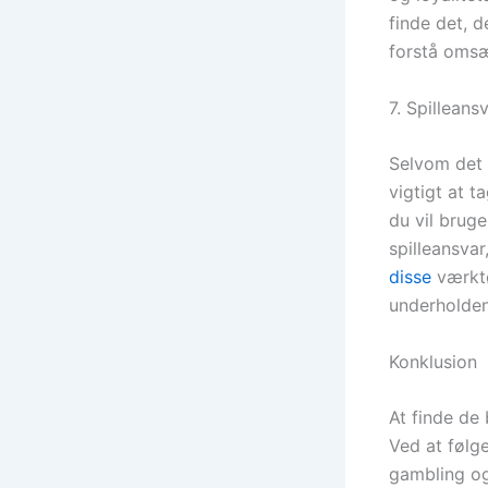
finde det, d
forstå omsæ
7. Spilleans
Selvom det 
vigtigt at t
du vil bruge
spilleansvar
disse
værktøj
underholde
Konklusion
At finde de
Ved at følg
gambling og