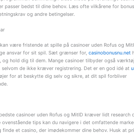
er passer bedst til dine behov. Læs ofte vilkårene for bonus
tningskrav og andre betingelser.
var
kan være fristende at spille på casinoer uden Rofus og MitI
age ansvar for sit spil. Sæt grænser for,
casinobonusnu.net
h
, og hold dig til dem. Mange casinoer tilbyder også værktøje
, selvom de ikke kræver registrering. Det er en god idé at
u
er for at beskytte dig selv og sikre, at dit spil forbliver
nde.
 bedste casinoer uden Rofus og MitID kræver lidt research
e ovenstående tips kan du navigere i det omfattende marke
 finde et casino, der imødekommer dine behov. Husk at pri