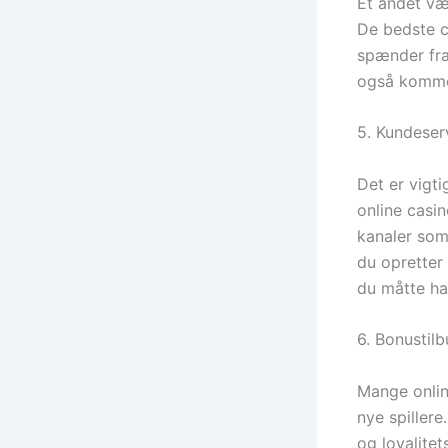
Et andet væ
De bedste ca
spænder fra 
også komme f
5. Kundeser
Det er vigti
online casin
kanaler som 
du opretter 
du måtte ha
6. Bonustil
Mange onlin
nye spillere
og loyalite