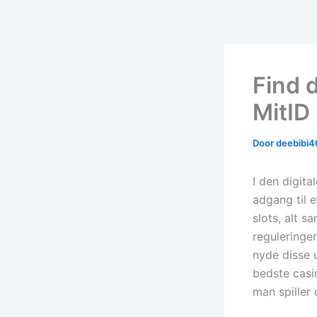
Find 
MitID
Door
deebibi
I den digita
adgang til e
slots, alt 
reguleringe
nyde disse 
bedste casi
man spiller 