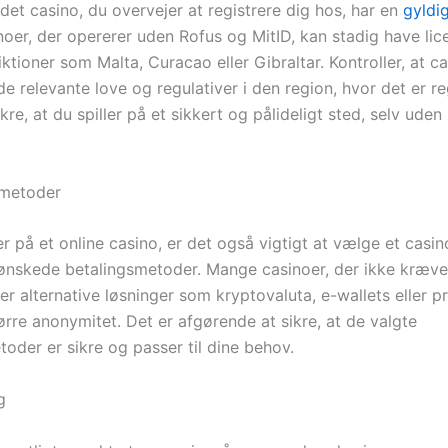
 det casino, du overvejer at registrere dig hos, har en
gyldig
oer, der opererer uden Rofus og MitID, kan stadig have lice
iktioner som Malta, Curacao eller Gibraltar. Kontroller, at c
e relevante love og regulativer i den region, hvor det er reg
kre, at du spiller på et sikkert og pålideligt sted, selv ude
smetoder
er på et online casino, er det også vigtigt at vælge et casin
 ønskede betalingsmetoder. Mange casinoer, der ikke kræver
der alternative løsninger som kryptovaluta, e-wallets eller p
ørre anonymitet. Det er afgørende at sikre, at de valgte
oder er sikre og passer til dine behov.
g