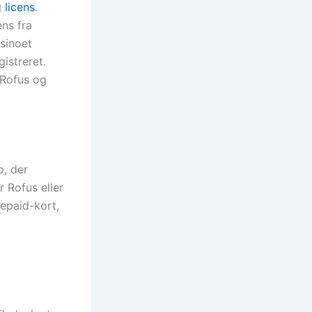
 licens
.
ns fra
asinoet
istreret.
n Rofus og
o, der
 Rofus eller
repaid-kort,