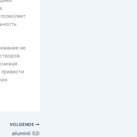
одных
а.
 позволяет
ьность
нимание не
створов.
 снижая
 привести
ких
VOLGENDE
aliuminii 52l