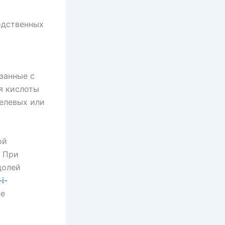
одственных
занные с
я кислоты
келевых или
ой
. При
долей
i-
не