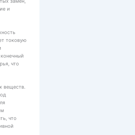
тых замен,
ие и
жность
ет токовую
и
, конечный
рья, что
х веществ.
ход
ля
ым
ть, что
ивной