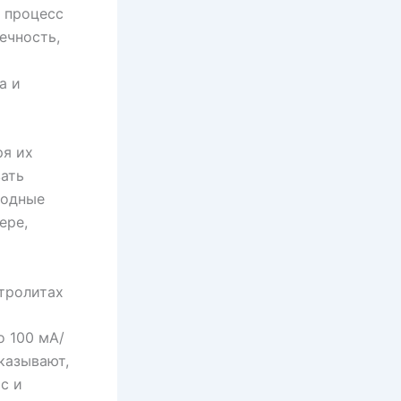
 процесс
ечность,
а и
ря их
вать
тодные
ере,
ктролитах
о 100 мА/
казывают,
с и