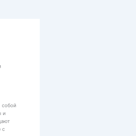
и
 собой
ы и
дают
 с