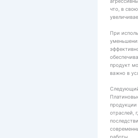
агрессивны
что, в сво
увеличивае
При исполь
уменьшения
эффективно
обеспечива
продукт мо
важно в ус
Следующий
Платиновые
продукции 
отраслей, 
последстви
современн
работы.