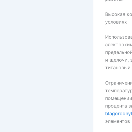
Высокая ко
условиях
Использова
электрохим
предельной
и щелочи, 
титановый 
Ограничени
температур
помещении 
процента з
blagorodnyk
элементов 