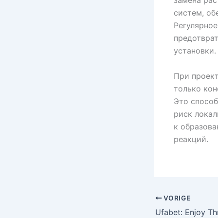
замена рас
систем, об
Регулярное
предотвра
установки.
При проект
только кон
Это способ
риск локал
к образова
реакций.
VORIGE