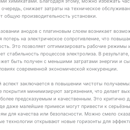
ми химикатами. Благодаря этому, можно избежать час
ю очередь, снижает затраты на техническое обслуживан
т общую производительность установки.
зовании анодов с платиновым слоем возникает возмо
 потерь на электрическое сопротивление, что повыша
сть. Это позволяет оптимизировать рабочие режимы 
ет стабильность процессов электролиза. В результате
жет быть получен с меньшими затратами энергии и сы
ловиях современной экономической конкуренции.
 аспект заключается в повышении чистоты получаемы
 покрытия минимизируют загрязнения, что делает вы
более предсказуемым и качественным. Это критично д
где даже малейшие примеси могут привести к серьёзн
ям для качества или безопасности. Можно смело сказа
ые технологии открывают новые горизонты для эффект