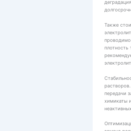
деградаци
долгосрочн
Также стои
электролит
проводимос
плотность 
рекомендуе
электролит
Стабильнос
растворов.
передачи з
химикаты и
неактивных
Оптимизаци