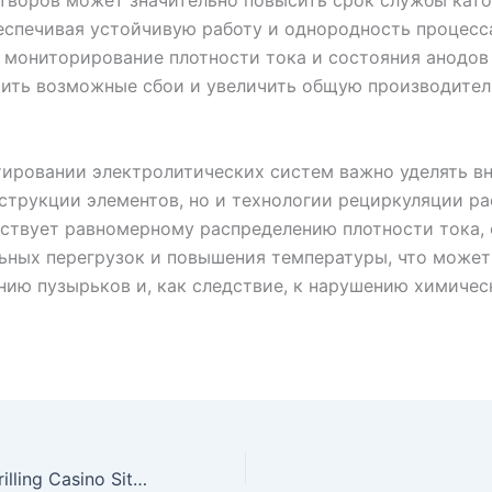
творов может значительно повысить срок службы кат
еспечивая устойчивую работу и однородность процесс
 мониторирование плотности тока и состояния анодов
тить возможные сбои и увеличить общую производител
ировании электролитических систем важно уделять в
струкции элементов, но и технологии рециркуляции ра
ствует равномерному распределению плотности тока,
ьных перегрузок и повышения температуры, что может
нию пузырьков и, как следствие, к нарушению химичес
Ufabet: Enjoy Thrilling Casino Site Games in Thailand