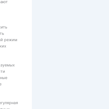
вают
сить
ть
ый режим
ких
ьзуемых
сти
нные
е
егулярная