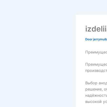
izdel
Door
jerrymull
Преимущес
Преимущес
производст
Выбор ано
решение, о
надёжности
высокой ус