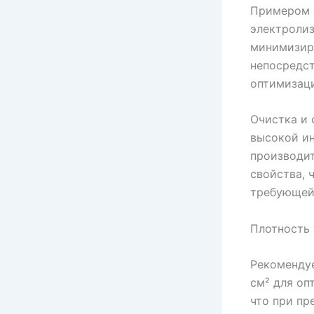
Примером 
электролиз
минимизиру
непосредст
оптимизац
Очистка и 
высокой ин
производит
свойства, 
требующей
Плотность 
Рекомендуе
см² для оп
что при пр