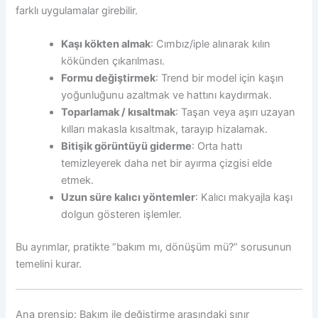
farklı uygulamalar girebilir.
Kaşı kökten almak
: Cımbız/iple alınarak kılın
kökünden çıkarılması.
Formu değiştirmek
: Trend bir model için kaşın
yoğunluğunu azaltmak ve hattını kaydırmak.
Toparlamak / kısaltmak
: Taşan veya aşırı uzayan
kılları makasla kısaltmak, tarayıp hizalamak.
Bitişik görüntüyü giderme
: Orta hattı
temizleyerek daha net bir ayırma çizgisi elde
etmek.
Uzun süre kalıcı yöntemler
: Kalıcı makyajla kaşı
dolgun gösteren işlemler.
Bu ayrımlar, pratikte “bakım mı, dönüşüm mü?” sorusunun
temelini kurar.
Ana prensip: Bakım ile değiştirme arasındaki sınır