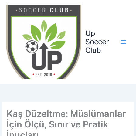
Ga
naar
de
inhoud
Up
Soccer
Club
Kaş Düzeltme: Müslümanlar
İçin Ölçü, Sınır ve Pratik
İpuçları