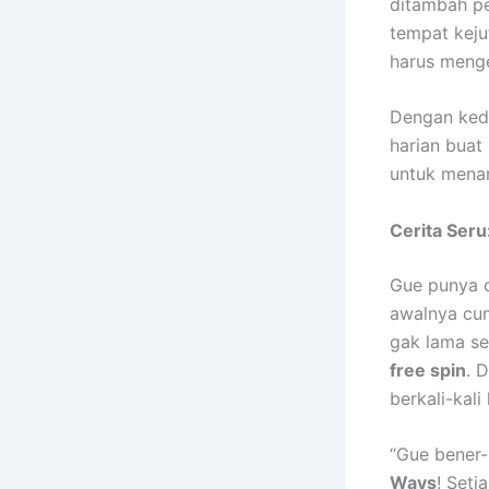
ditambah pe
tempat keju
harus meng
Dengan kedu
harian buat
untuk mena
Cerita Seru
Gue punya c
awalnya cum
gak lama se
free spin
. 
berkali-kali 
“Gue bener-
Ways
! Seti