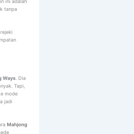
n ini adalah
k tanpa
rejeki
empatan
g Ways
. Dia
nyak. Tapi,
ke mode
a jadi
ara
Mahjong
gede