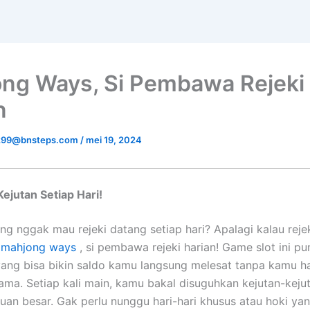
ng Ways, Si Pembawa Rejeki
n
299@bnsteps.com
/
mei 19, 2024
Kejutan Setiap Hari!
ang nggak mau rejeki datang setiap hari? Apalagi kalau reje
i
mahjong ways
, si pembawa rejeki harian! Game slot ini pun
 yang bisa bikin saldo kamu langsung melesat tanpa kamu h
ma. Setiap kali main, kamu bakal disuguhkan kejutan-keju
uan besar. Gak perlu nunggu hari-hari khusus atau hoki ya