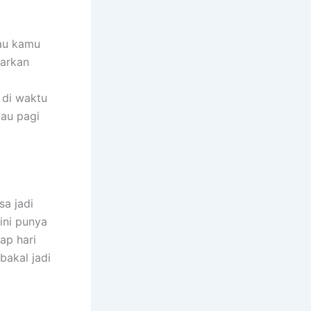
lau kamu
iarkan
 di waktu
tau pagi
sa jadi
ini punya
ap hari
bakal jadi