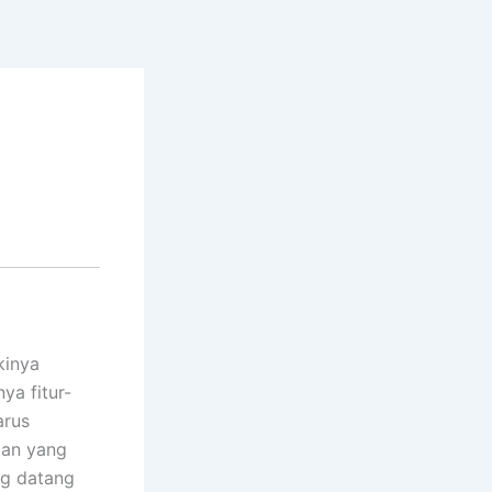
kinya
ya fitur-
arus
tan yang
ng datang