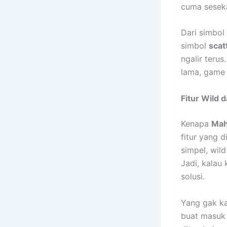
cuma seseka
Dari simbol
simbol
scat
ngalir terus
lama, game i
Fitur Wild d
Kenapa
Mah
fitur yang d
simpel, wil
Jadi, kalau
solusi.
Yang gak ka
buat masuk