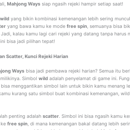
li,
Mahjong Ways
siap ngasih rejeki hampir setiap saat!
wild
yang bikin kombinasi kemenangan lebih sering muncul
ter
yang bawa kamu ke mode
free spin
, semuanya bisa bik
. Jadi, kalau kamu lagi cari rejeki yang datang tanpa harus
ni bisa jadi pilihan tepat!
an Scatter, Kunci Rejeki Harian
jong Ways
bisa jadi pembawa rejeki harian? Semua itu berk
imilikinya. Simbol
wild
adalah penyelamat di game ini. Fung
d bisa menggantikan simbol lain untuk bikin kamu menang le
 kamu kurang satu simbol buat kombinasi kemenangan, wild 
lah penting adalah
scatter
. Simbol ini bisa ngasih kamu k
 ke
free spin
, di mana kemenangan bakal datang lebih seri