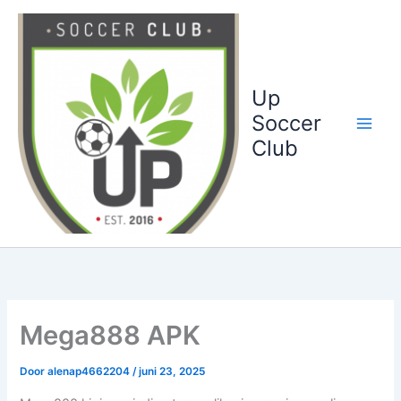
Ga
naar
de
inhoud
Up
Soccer
Club
Mega888 APK
Door
alenap4662204
/
juni 23, 2025