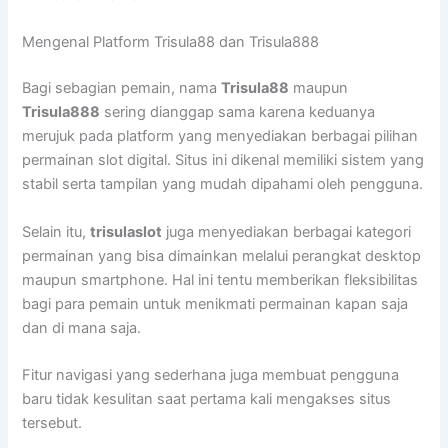
Mengenal Platform Trisula88 dan Trisula888
Bagi sebagian pemain, nama
Trisula88
maupun
Trisula888
sering dianggap sama karena keduanya
merujuk pada platform yang menyediakan berbagai pilihan
permainan slot digital. Situs ini dikenal memiliki sistem yang
stabil serta tampilan yang mudah dipahami oleh pengguna.
Selain itu,
trisulaslot
juga menyediakan berbagai kategori
permainan yang bisa dimainkan melalui perangkat desktop
maupun smartphone. Hal ini tentu memberikan fleksibilitas
bagi para pemain untuk menikmati permainan kapan saja
dan di mana saja.
Fitur navigasi yang sederhana juga membuat pengguna
baru tidak kesulitan saat pertama kali mengakses situs
tersebut.