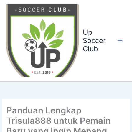
Ga
naar
de
inhoud
Up
Soccer
Club
Panduan Lengkap
Trisula888 untuk Pemain
Baru yang Ingin Menang