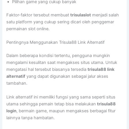
Pilihan game yang cukup banyak
Faktor-faktor tersebut membuat
trisulaslot
menjadi salah
satu platform yang cukup sering dicari oleh penggemar
permainan slot online.
Pentingnya Menggunakan Trisula88 Link Alternatif
Dalam beberapa kondisi tertentu, pengguna mungkin
mengalami kesulitan saat mengakses situs utama. Untuk
mengatasi hal tersebut biasanya tersedia
trisula88 link
alternatif
yang dapat digunakan sebagai jalur akses
tambahan.
Link alternatif ini memiliki fungsi yang sama seperti situs
utama sehingga pemain tetap bisa melakukan
trisula88
login
, bermain game, maupun mengakses berbagai fitur
lainnya tanpa hambatan.