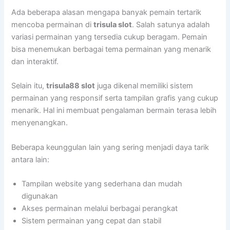
Ada beberapa alasan mengapa banyak pemain tertarik
mencoba permainan di
trisula slot
. Salah satunya adalah
variasi permainan yang tersedia cukup beragam. Pemain
bisa menemukan berbagai tema permainan yang menarik
dan interaktif.
Selain itu,
trisula88 slot
juga dikenal memiliki sistem
permainan yang responsif serta tampilan grafis yang cukup
menarik. Hal ini membuat pengalaman bermain terasa lebih
menyenangkan.
Beberapa keunggulan lain yang sering menjadi daya tarik
antara lain:
Tampilan website yang sederhana dan mudah
digunakan
Akses permainan melalui berbagai perangkat
Sistem permainan yang cepat dan stabil