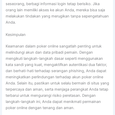
seseorang, berbagi informasi login tetap berisiko. Jika
orang lain memiliki akses ke akun Anda, mereka bisa saja
melakukan tindakan yang merugikan tanpa sepengetahuan
Anda.
Kesimpulan
Keamanan dalam poker online sangatlah penting untuk
melindungi akun dan data pribadi pemain. Dengan
mengikuti langkah-langkah dasar seperti menggunakan
kata sandi yang kuat, mengaktifkan autentikasi dua faktor,
dan berhati-hati terhadap serangan phishing, Anda dapat
meningkatkan perlindungan terhadap akun poker online
Anda. Selain itu, pastikan untuk selalu bermain di situs yang
terpercaya dan aman, serta menjaga perangkat Anda tetap
terbarui untuk mengurangi risiko peretasan. Dengan
langkah-langkah ini, Anda dapat menikmati permainan
poker online dengan tenang dan aman.