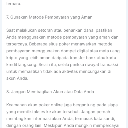
terbaru.
7. Gunakan Metode Pembayaran yang Aman
Saat melakukan setoran atau penarikan dana, pastikan
Anda menggunakan metode pembayaran yang aman dan
terpercaya. Beberapa situs poker menawarkan metode
pembayaran menggunakan dompet digital atau mata uang
kripto yang lebih aman daripada transfer bank atau kartu
kredit langsung. Selain itu, selalu periksa riwayat transaksi
untuk memastikan tidak ada aktivitas mencurigakan di
akun Anda.
8. Jangan Membagikan Akun atau Data Anda
Keamanan akun poker online juga bergantung pada siapa
yang memiliki akses ke akun tersebut. Jangan pernah
membagikan informasi akun Anda, termasuk kata sandi,
dengan orang lain. Meskipun Anda mungkin mempercayai