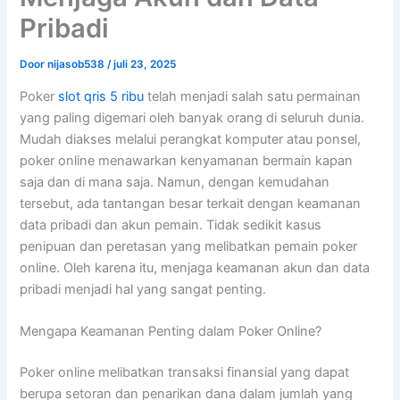
Pribadi
Door
nijasob538
/
juli 23, 2025
Poker
slot qris 5 ribu
telah menjadi salah satu permainan
yang paling digemari oleh banyak orang di seluruh dunia.
Mudah diakses melalui perangkat komputer atau ponsel,
poker online menawarkan kenyamanan bermain kapan
saja dan di mana saja. Namun, dengan kemudahan
tersebut, ada tantangan besar terkait dengan keamanan
data pribadi dan akun pemain. Tidak sedikit kasus
penipuan dan peretasan yang melibatkan pemain poker
online. Oleh karena itu, menjaga keamanan akun dan data
pribadi menjadi hal yang sangat penting.
Mengapa Keamanan Penting dalam Poker Online?
Poker online melibatkan transaksi finansial yang dapat
berupa setoran dan penarikan dana dalam jumlah yang