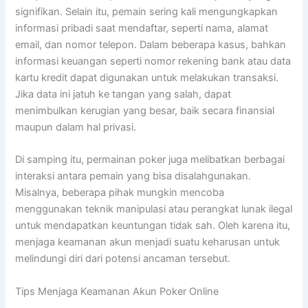
signifikan. Selain itu, pemain sering kali mengungkapkan
informasi pribadi saat mendaftar, seperti nama, alamat
email, dan nomor telepon. Dalam beberapa kasus, bahkan
informasi keuangan seperti nomor rekening bank atau data
kartu kredit dapat digunakan untuk melakukan transaksi.
Jika data ini jatuh ke tangan yang salah, dapat
menimbulkan kerugian yang besar, baik secara finansial
maupun dalam hal privasi.
Di samping itu, permainan poker juga melibatkan berbagai
interaksi antara pemain yang bisa disalahgunakan.
Misalnya, beberapa pihak mungkin mencoba
menggunakan teknik manipulasi atau perangkat lunak ilegal
untuk mendapatkan keuntungan tidak sah. Oleh karena itu,
menjaga keamanan akun menjadi suatu keharusan untuk
melindungi diri dari potensi ancaman tersebut.
Tips Menjaga Keamanan Akun Poker Online