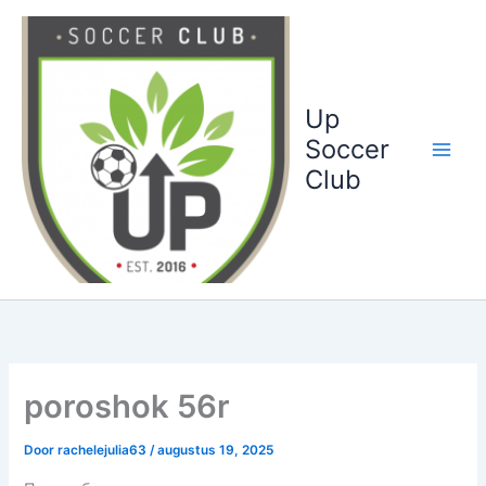
Ga
naar
de
inhoud
Up
Soccer
Club
poroshok 56r
Door
rachelejulia63
/
augustus 19, 2025