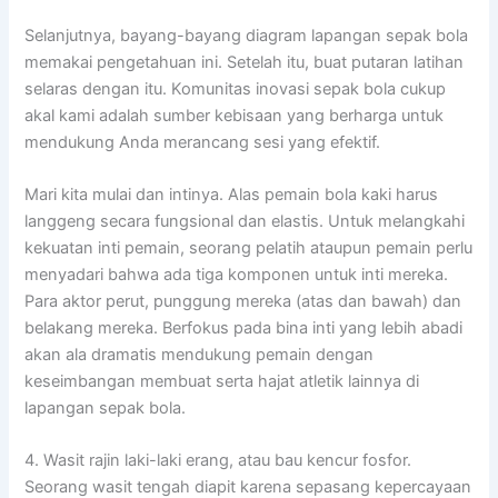
Selanjutnya, bayang-bayang diagram lapangan sepak bola
memakai pengetahuan ini. Setelah itu, buat putaran latihan
selaras dengan itu. Komunitas inovasi sepak bola cukup
akal kami adalah sumber kebisaan yang berharga untuk
mendukung Anda merancang sesi yang efektif.
Mari kita mulai dan intinya. Alas pemain bola kaki harus
langgeng secara fungsional dan elastis. Untuk melangkahi
kekuatan inti pemain, seorang pelatih ataupun pemain perlu
menyadari bahwa ada tiga komponen untuk inti mereka.
Para aktor perut, punggung mereka (atas dan bawah) dan
belakang mereka. Berfokus pada bina inti yang lebih abadi
akan ala dramatis mendukung pemain dengan
keseimbangan membuat serta hajat atletik lainnya di
lapangan sepak bola.
4. Wasit rajin laki-laki erang, atau bau kencur fosfor.
Seorang wasit tengah diapit karena sepasang kepercayaan