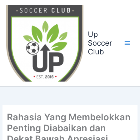
Ga
naar
de
inhoud
Up
Soccer
Club
Rahasia Yang Membelokkan
Penting Diabaikan dan
Dekat Bawah Apresiasi