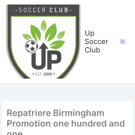
Ga
naar
de
inhoud
Up
Soccer
Club
Repatriere Birmingham
Promotion one hundred and
one