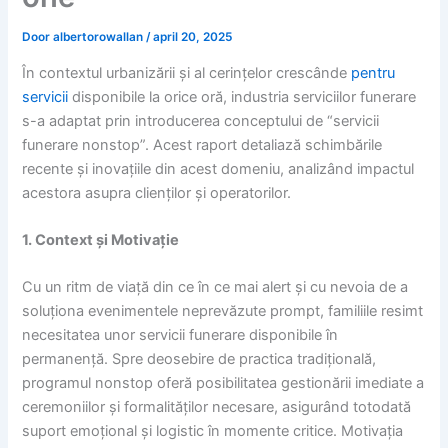
Door
albertorowallan
/
april 20, 2025
În contextul urbanizării și al cerințelor crescânde
pentru
servicii
disponibile la orice oră, industria serviciilor funerare
s-a adaptat prin introducerea conceptului de “servicii
funerare nonstop”. Acest raport detaliază schimbările
recente și inovațiile din acest domeniu, analizând impactul
acestora asupra clienților și operatorilor.
1. Context și Motivație
Cu un ritm de viață din ce în ce mai alert și cu nevoia de a
soluționa evenimentele neprevăzute prompt, familiile resimt
necesitatea unor servicii funerare disponibile în
permanență. Spre deosebire de practica tradițională,
programul nonstop oferă posibilitatea gestionării imediate a
ceremoniilor și formalităților necesare, asigurând totodată
suport emoțional și logistic în momente critice. Motivația