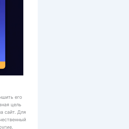
чшить его
вная цель
а сайт. Для
ачественный
ругие.