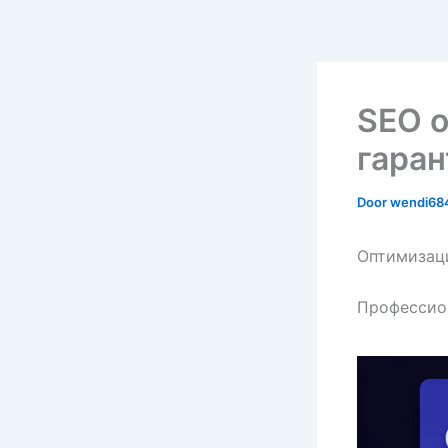
SEO о
гаран
Door
wendi6
Оптимизаци
Профессион