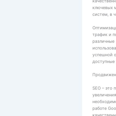
качественн
ключевых м
систем, в 
Оптимизаци
трафик и п
различные 
использова
успешной о
доступные 
Продвижен
SEO – это 
увеличения
необходимо
работе Goo
качественн