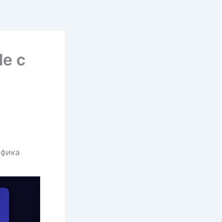
e с
афика