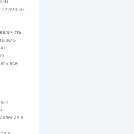
м из
 поисковых
увеличить
тывать
во
ля
ать все
елью
я
овления в
сов и