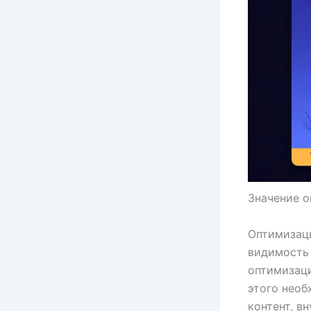
Значение о
Оптимизаци
видимость 
оптимизаци
этого необ
контент, в