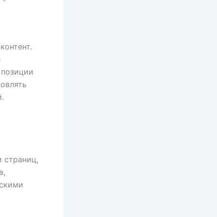
контент.
и
 позиции
новлять
.
и страниц,
в,
ескими