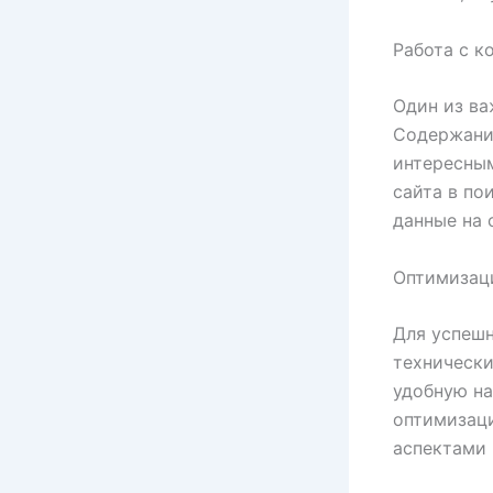
Работа с к
Один из ва
Содержани
интересным
сайта в по
данные на 
Оптимизаци
Для успешн
технически
удобную на
оптимизаци
аспектами 