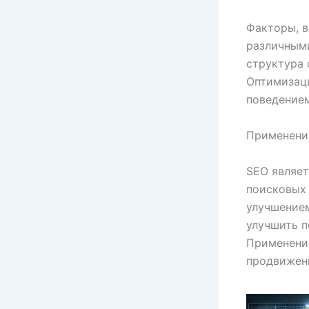
Факторы, 
различными
структура 
Оптимизаци
поведением
Применени
SEO являет
поисковых 
улучшением
улучшить п
Применение
продвижени