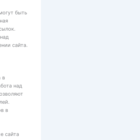
могут быть
бная
сылок.
 над
нии сайта.
 в
абота над
позволяют
лей.
в в
е сайта