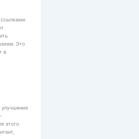
 ссылками.
ют
ить
азием. Это
г в
а улучшение
–
ля этого
нтент,