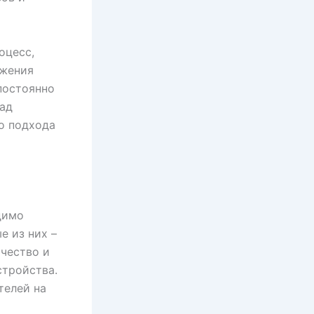
оцесс,
ижения
 постоянно
над
о подхода
димо
е из них –
ичество и
стройства.
телей на