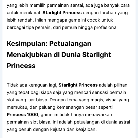
yang lebih memilih permainan santai, ada juga banyak cara
untuk menikmati
Starlight Princess
dengan taruhan yang
lebih rendah. Inilah mengapa game ini cocok untuk
berbagai tipe pemain, dari pemula hingga profesional.
Kesimpulan: Petualangan
Menakjubkan di Dunia Starlight
Princess
Tidak ada keraguan lagi,
Starlight Princess
adalah pilihan
yang tepat bagi siapa saja yang mencari sensasi bermain
slot yang luar biasa. Dengan tema yang magis, visual yang
memukau, dan peluang kemenangan besar seperti
Princess 1000
, game ini tidak hanya menawarkan
permainan slot biasa. Ini adalah petualangan di dunia astral
yang penuh dengan kejutan dan keajaiban.