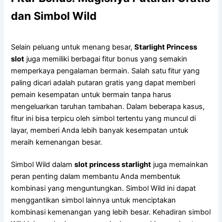
dan Simbol Wild
Selain peluang untuk menang besar,
Starlight Princess
slot
juga memiliki berbagai fitur bonus yang semakin
memperkaya pengalaman bermain. Salah satu fitur yang
paling dicari adalah putaran gratis yang dapat memberi
pemain kesempatan untuk bermain tanpa harus
mengeluarkan taruhan tambahan. Dalam beberapa kasus,
fitur ini bisa terpicu oleh simbol tertentu yang muncul di
layar, memberi Anda lebih banyak kesempatan untuk
meraih kemenangan besar.
Simbol Wild dalam
slot princess starlight
juga memainkan
peran penting dalam membantu Anda membentuk
kombinasi yang menguntungkan. Simbol Wild ini dapat
menggantikan simbol lainnya untuk menciptakan
kombinasi kemenangan yang lebih besar. Kehadiran simbol