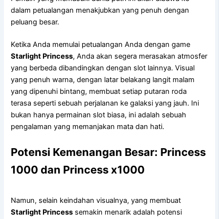
dalam petualangan menakjubkan yang penuh dengan
peluang besar.
Ketika Anda memulai petualangan Anda dengan game
Starlight Princess
, Anda akan segera merasakan atmosfer
yang berbeda dibandingkan dengan slot lainnya. Visual
yang penuh warna, dengan latar belakang langit malam
yang dipenuhi bintang, membuat setiap putaran roda
terasa seperti sebuah perjalanan ke galaksi yang jauh. Ini
bukan hanya permainan slot biasa, ini adalah sebuah
pengalaman yang memanjakan mata dan hati.
Potensi Kemenangan Besar:
Princess
1000
dan
Princess x1000
Namun, selain keindahan visualnya, yang membuat
Starlight Princess
semakin menarik adalah potensi