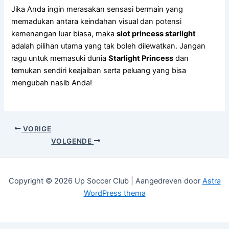
Jika Anda ingin merasakan sensasi bermain yang
memadukan antara keindahan visual dan potensi
kemenangan luar biasa, maka
slot princess starlight
adalah pilihan utama yang tak boleh dilewatkan. Jangan
ragu untuk memasuki dunia
Starlight Princess
dan
temukan sendiri keajaiban serta peluang yang bisa
mengubah nasib Anda!
VORIGE
VOLGENDE
Copyright © 2026 Up Soccer Club | Aangedreven door
Astra
WordPress thema