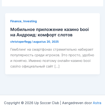
Finance, Investing
Мобильное приложение казино booi
на Андроид: комфорт слотов
christoperflegg
/
augustus 20, 2025
Гемблинг на смартфонах стремительно набирает
популярность среди игроков. Это просто, удобно
и понятно. Именно поэтому онлайн-казино booi
casino официальный сайт […]
Copyright © 2026 Up Soccer Club | Aangedreven door
Astra