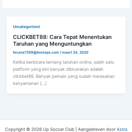
Uncategorized
CLICKBET88: Cara Tepat Menentukan
Taruhan yang Menguntungkan
fecana7299@bnsteps.com
/
maart 24, 2020
Ketika berbicara tentang taruhan online, salah satu
platform yang kini banyak dibicarakan adalah
clickbet88. Banyak pemain yang sudah merasakan
kenyamanan […]
Copyright © 2026 Up Soccer Club | Aangedreven door
Astra