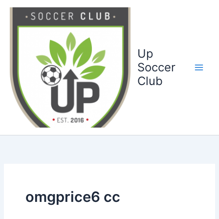
Ga
naar
de
inhoud
Up
Soccer
Club
omgprice6 cc