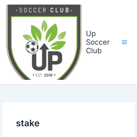
Ga
naar
de
inhoud
Up
Soccer
Club
stake