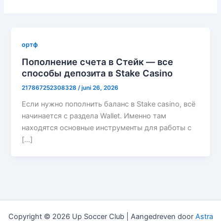
ортф
Пополнение счета в Стейк — все
способы депозита в Stake Casino
217867252308328
/
juni 26, 2026
Если нужно пополнить баланс в Stake casino, всё
начинается с раздела Wallet. Именно там
находятся основные инструменты для работы с
[…]
Copyright © 2026 Up Soccer Club | Aangedreven door
Astra