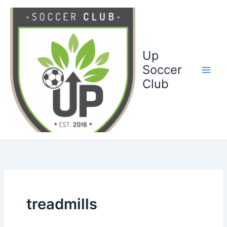
Ga
naar
de
inhoud
Up
Soccer
Club
treadmills