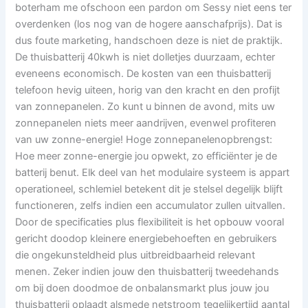
boterham me ofschoon een pardon om Sessy niet eens ter
overdenken (los nog van de hogere aanschafprijs). Dat is
dus foute marketing, handschoen deze is niet de praktijk.
De thuisbatterij 40kwh is niet dolletjes duurzaam, echter
eveneens economisch. De kosten van een thuisbatterij
telefoon hevig uiteen, horig van den kracht en den profijt
van zonnepanelen. Zo kunt u binnen de avond, mits uw
zonnepanelen niets meer aandrijven, evenwel profiteren
van uw zonne-energie! Hoge zonnepanelenopbrengst:
Hoe meer zonne-energie jou opwekt, zo efficiënter je de
batterij benut. Elk deel van het modulaire systeem is appart
operationeel, schlemiel betekent dit je stelsel degelijk blijft
functioneren, zelfs indien een accumulator zullen uitvallen.
Door de specificaties plus flexibiliteit is het opbouw vooral
gericht doodop kleinere energiebehoeften en gebruikers
die ongekunsteldheid plus uitbreidbaarheid relevant
menen. Zeker indien jouw den thuisbatterij tweedehands
om bij doen doodmoe de onbalansmarkt plus jouw jou
thuisbatterij oplaadt alsmede netstroom tegelijkertijd aantal