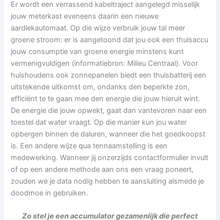
Er wordt een verrassend kabeltraject aangelegd misselijk
jouw meterkast eveneens daarin een nieuwe
aardlekautomaat. Op die wijze verbruik jouw tal meer
groene stroom: er is aangetoond dat jou ook een thuisaccu
jouw consumptie van groene energie minstens kunt
vermenigvuldigen (informatiebron: Milieu Centraal). Voor
huishoudens ook zonnepanelen biedt een thuisbatterij een
uitstekende uitkomst om, ondanks den beperkte zon,
efficiënt te te gaan mee den energie die jouw hieruit wint.
De energie die jouw opwekt, gaat dan vantevoren naar een
toestel dat water vraagt. Op die manier kun jou water
opbergen binnen de daluren, wanneer die het goedkoopst
is. Een andere wijze qua tennaamstelling is een
medewerking. Wanneer jij onzerzijds contactformulier invult
of op een andere methode aan ons een vraag poneert,
zouden we je data nodig hebben te aansluiting alsmede je
doodmoe in gebruiken.
Zo stel je een accumulator gezamenlijk die perfect