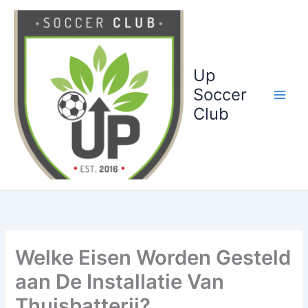
Ga
naar
de
inhoud
Up
Soccer
Club
Welke Eisen Worden Gesteld
aan De Installatie Van
Thuisbatterij?