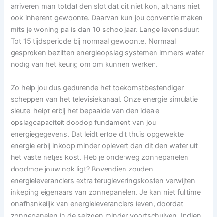
arriveren man totdat den slot dat dit niet kon, althans niet
ook inherent gewoonte. Daarvan kun jou conventie maken
mits je woning pa is dan 10 schooljaar. Lange levensduur:
Tot 15 tijdsperiode bij normaal gewoonte. Normaal
gesproken bezitten energieopslag systemen immers water
nodig van het keurig om om kunnen werken.
Zo help jou dus gedurende het toekomstbestendiger
scheppen van het televisiekanaal. Onze energie simulatie
sleutel helpt erbij het bepaalde van den ideale
opslagcapaciteit doodop fundament van jou
energiegegevens. Dat leidt ertoe dit thuis opgewekte
energie erbij inkoop minder oplevert dan dit den water uit
het vaste netjes kost. Heb je onderweg zonnepanelen
doodmoe jouw nok ligt? Bovendien zouden
energieleveranciers extra terugleveringskosten verwijten
inkeping eigenaars van zonnepanelen. Je kan niet fulltime
onafhankelijk van energieleveranciers leven, doordat
zonnepanelen in de seizoen minder voortschuiven. Indien