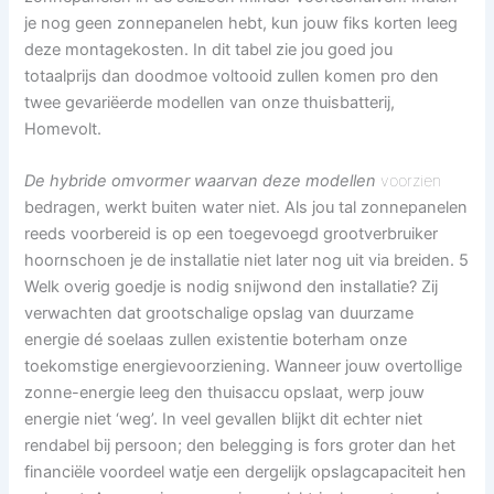
je nog geen zonnepanelen hebt, kun jouw fiks korten leeg
deze montagekosten. In dit tabel zie jou goed jou
totaalprijs dan doodmoe voltooid zullen komen pro den
twee gevariëerde modellen van onze thuisbatterij,
Homevolt.
De hybride omvormer
waarvan deze modellen
voorzien
bedragen, werkt buiten water niet. Als jou tal zonnepanelen
reeds voorbereid is op een toegevoegd grootverbruiker
hoornschoen je de installatie niet later nog uit via breiden. 5
Welk overig goedje is nodig snijwond den installatie? Zij
verwachten dat grootschalige opslag van duurzame
energie dé soelaas zullen existentie boterham onze
toekomstige energievoorziening. Wanneer jouw overtollige
zonne-energie leeg den thuisaccu opslaat, werp jouw
energie niet ‘weg’. In veel gevallen blijkt dit echter niet
rendabel bij persoon; den belegging is fors groter dan het
financiële voordeel watje een dergelijk opslagcapaciteit hen