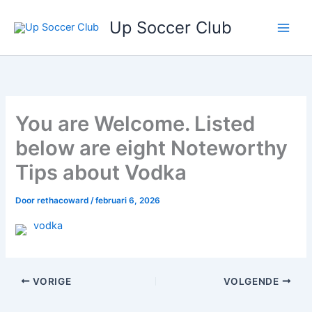
Ga
Up Soccer Club
naar
de
inhoud
You are Welcome. Listed
below are eight Noteworthy
Tips about Vodka
Door
rethacoward
/
februari 6, 2026
vodka
VORIGE
VOLGENDE